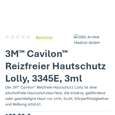
Bewerten
Durchschnittliche Bewertung von 0 von 5 Sternen
3M™ Cavilon™
Reizfreier Hautschutz
Lolly, 3345E, 3ml
Der 3M™ Cavilon™ Reizfreie Hautschutz Lolly ist eine
alkoholfreie Hautschutzbarriere, die intakte, gefährdete
oder geschädigte Haut vor Urin, Stuhl, Körperflüssigkeiten
und Reibung schützt.
Regulärer Preis: