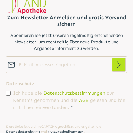
Zum Newsletter Anmelden und gratis Versand
sichern
Abonnieren Sie jetzt unseren regelmäßig erscheinenden
Newsletter, um rechtzeitig über neue Produkte und
Angebote informiert zu werden.
E-Mail-Adresse*
Datenschutz
Ich habe die
Datenschutzbestimmungen
zur
Kenntnis genommen und die
AGB
gelesen und bin
mit ihnen einverstanden.
*
Diese Seite ist durch reCAPTCHA geschützt und es gelten die
Datenschutzrichtlinie
und
Nutzungsbedingungen
.