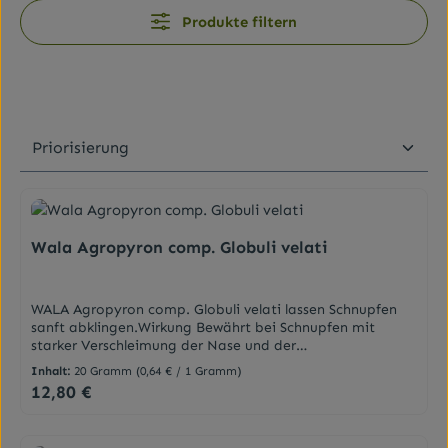
Produkte filtern
Wala Agropyron comp. Globuli velati
WALA Agropyron comp. Globuli velati lassen Schnupfen
sanft abklingen.Wirkung Bewährt bei Schnupfen mit
starker Verschleimung der Nase und der
Nasennebenhöhlen Normalisieren übermäßige
Inhalt:
20 Gramm
(0,64 € / 1 Gramm)
Sekretbildung Lindern Entzündungen der oberen
12,80 €
Regulärer Preis:
Atemwege Zu den Anwendungsgebieten gehören gemäß
der anthroposophischen Menschen- und
Naturerkenntnis:Erkältungskrankheiten im Bereich des