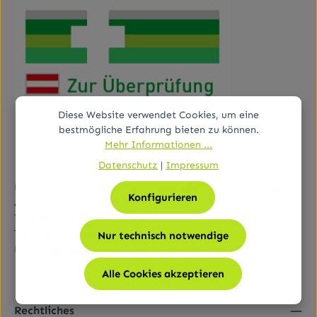
Diese Website verwendet Cookies, um eine
bestmögliche Erfahrung bieten zu können.
Mehr Informationen ...
Datenschutz
|
Impressum
Bundesamt für Sicherheit im Gesundheitswesen (BASG)
Konfigurieren
AGES-Medizinmarktaufsicht (AGES MEA)
Traisengasse 5, A-1200 Wien
Tel.:
+43 (0)50 555-36111
Nur technisch notwendige
E-Mail:
fernabsatz@ages.at
Alle Cookies akzeptieren
Rechtliches