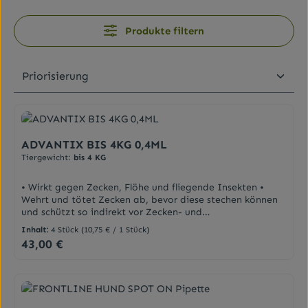
Produkte filtern
ADVANTIX BIS 4KG 0,4ML
Tiergewicht:
bis 4 KG
• Wirkt gegen Zecken, Flöhe und fliegende Insekten •
Wehrt und tötet Zecken ab, bevor diese stechen können
und schützt so indirekt vor Zecken- und
Mückenübertragenen Krankheitserregern • Gegen
Inhalt:
4 Stück
(10,75 € / 1 Stück)
typische, in Urlaubsregionen vorkommende Stechmücken,
43,00 €
Regulärer Preis:
Stechfliegen und Sandmücken • Die Lösung ist
wasserbeständig und geruchsneutral • Gut verträglich und
kann bereits bei Hundewelpen ab der 7. Lebenswoche
angewendet werden Repellierend bedeutet, dass diese
Parasiten nicht stechen müssen, um den Wirkstoff