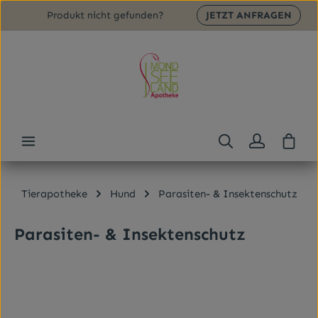
Produkt nicht gefunden?
JETZT ANFRAGEN
Zum Hauptinhalt springen
Ware
Tierapotheke
Hund
Parasiten- & Insektenschutz
Parasiten- & Insektenschutz