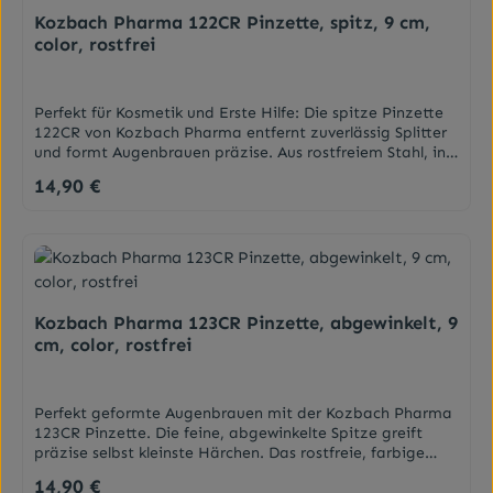
Kozbach Pharma 122CR Pinzette, spitz, 9 cm,
color, rostfrei
Perfekt für Kosmetik und Erste Hilfe: Die spitze Pinzette
122CR von Kozbach Pharma entfernt zuverlässig Splitter
und formt Augenbrauen präzise. Aus rostfreiem Stahl, in
ansprechendem farbigem Design und handlicher 9 cm
14,90 €
Regulärer Preis:
Länge für beste Kontrolle. DarreichungsformPinzette
(ACHTUNG: Farbe/Design nicht frei wählbar)
Kozbach Pharma 123CR Pinzette, abgewinkelt, 9
cm, color, rostfrei
Perfekt geformte Augenbrauen mit der Kozbach Pharma
123CR Pinzette. Die feine, abgewinkelte Spitze greift
präzise selbst kleinste Härchen. Das rostfreie, farbige
Design liegt gut in der Hand und ist ein langlebiger Helfer
14,90 €
Regulärer Preis:
für Ihre Beauty-Routine. DarreichungsformPinzette