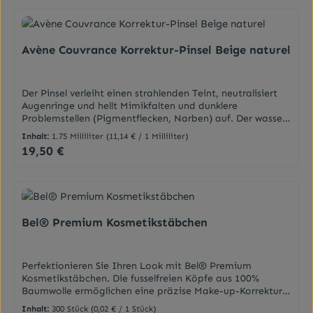
fettend, geruchsneutral, äußerst
ergiebig.DarreichungsformHautpflegeölAnwendungBei
Bedarf auf die betroffenen Körperstellen auftragen und
leicht
Avène Couvrance Korrektur-Pinsel Beige naturel
einmassieren.InhaltsstoffeZusammensetzung: Jojobaöl,
100% der gesamten Inhaltsstoffe sind aus kontrolliert
biologischem Anbau.
Der Pinsel verleiht einen strahlenden Teint, neutralisiert
Augenringe und hellt Mimikfalten und dunklere
Problemstellen (Pigmentflecken, Narben) auf. Der wasser-
und schweißbeständige Korrekturpinsel ist hypoallergen,
Inhalt:
1.75 Milliliter
(11,14 € / 1 Milliliter)
nicht komedogen und daher für besonders empfindliche
19,50 €
Regulärer Preis:
Haut geeignet. Seine feinflüssige Korrekturfarbe lässt sich
sehr leicht verteilen. Er wird entweder allein oder über
einem Make-up angewendet. Der Korrekturpinsel eignet
sich perfekt zum Kaschieren von Fältchen oder zum
Setzen von Highlights, etwa unter den Augenbrauen. Die
zarte, teintfarbene Creme deckt Augenringe und Narben
Bel® Premium Kosmetikstäbchen
optimal ab. Bei Narben, Mimikfalten, Augenringen und
Pigmentflecken. Für einen strahlenden
Teint.EigenschaftenFeine Pinselspitze für präzises
Perfektionieren Sie Ihren Look mit Bel® Premium
Auftragen Wasser- und schweißbeständigMit UV-Schutz
Kosmetikstäbchen. Die fusselfreien Köpfe aus 100%
SPF 15Ohne Duftstoffe Ohne Parabene Pigmentanteil
Baumwolle ermöglichen eine präzise Make-up-Korrektur
15% Kann uneingeschränkt auf empfindlicher Haut mit
und sanfte Reinigung. Mit stabilem, umweltfreundlichem
Unregelmäßigkeiten angewendet werden. Sorgt für
Inhalt:
300 Stück
(0,02 € / 1 Stück)