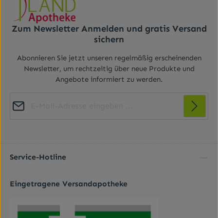
sterilisierbar.DarreichungsformPinzette
Zum Newsletter Anmelden und gratis Versand
sichern
Abonnieren Sie jetzt unseren regelmäßig erscheinenden
Newsletter, um rechtzeitig über neue Produkte und
Angebote informiert zu werden.
E-Mail-Adresse*
Diese Seite ist durch reCAPTCHA geschützt und es gelten die
Datenschutz
Datenschutzrichtlinie
Die mit einem Stern (*) markierten Felder sind
und
Nutzungsbedingungen
.
Ich habe die
Datenschutzbestimmungen
zur
Pflichtfelder.
Kenntnis genommen und die
AGB
gelesen und bin
Service-Hotline
mit ihnen einverstanden.
*
Eingetragene Versandapotheke