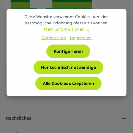
Diese Website verwendet Cookies, um eine
bestmögliche Erfahrung bieten zu können.
Mehr Informationen ...
Datenschutz
|
Impressum
Konfigurieren
Bundesamt für Sicherheit im Gesundheitswesen (BASG)
Nur technisch notwendige
AGES-Medizinmarktaufsicht (AGES MEA)
Traisengasse 5, A-1200 Wien
Alle Cookies akzeptieren
Tel.:
+43 (0)50 555-36111
E-Mail:
fernabsatz@ages.at
Rechtliches