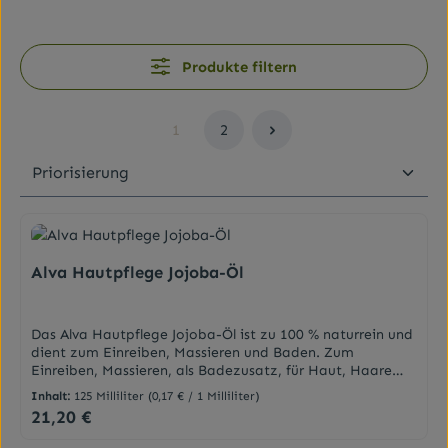
Produkte filtern
1
2
Seite
Seite
Alva Hautpflege Jojoba-Öl
Das Alva Hautpflege Jojoba-Öl ist zu 100 % naturrein und
dient zum Einreiben, Massieren und Baden. Zum
Einreiben, Massieren, als Badezusatz, für Haut, Haare
oder Nägel, als Make-up-Entferner oder zur Herstellung
Inhalt:
125 Milliliter
(0,17 € / 1 Milliliter)
eigener individueller Hautöle und Kosmetika - erleben Sie
21,20 €
Regulärer Preis:
mit jeder Begegnung optimale Wirksamkeit und Pflege!
Aus kontrolliert biologischem Anbau, lange haltbar, nicht