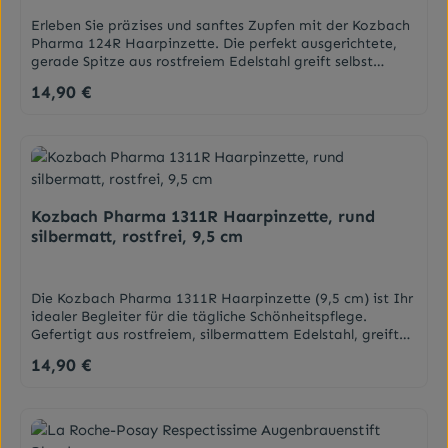
Erleben Sie präzises und sanftes Zupfen mit der Kozbach
Pharma 124R Haarpinzette. Die perfekt ausgerichtete,
gerade Spitze aus rostfreiem Edelstahl greift selbst
feinste Haare sicher. Das silbermatte Design sorgt für
14,90 €
Regulärer Preis:
eine optimale Handhabung und Kontrolle.
DarreichungsformPinzette
Kozbach Pharma 1311R Haarpinzette, rund
silbermatt, rostfrei, 9,5 cm
Die Kozbach Pharma 1311R Haarpinzette (9,5 cm) ist Ihr
idealer Begleiter für die tägliche Schönheitspflege.
Gefertigt aus rostfreiem, silbermattem Edelstahl, greift
die runde Spitze selbst kleinste Härchen sicher. Für
14,90 €
Regulärer Preis:
perfekt geformte Augenbrauen.
DarreichungsformPinzette