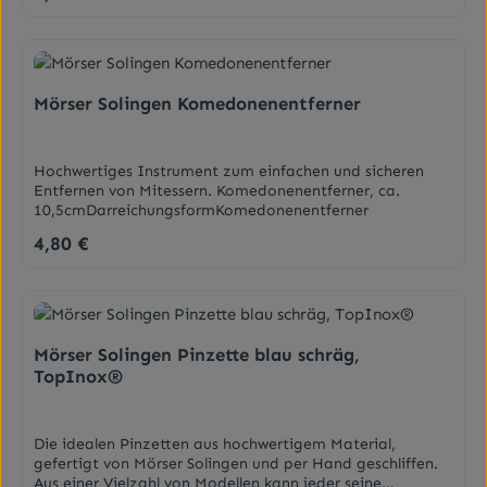
DarreichungsformPinzette
Brauenansatz oben verstärken. Augenbrauen für ein
natürlich wirkendes Ergebnis bürsten.HauttypJeder
HauttypInhaltsstoffeCERA MICROCRISTALLINA /
MICROCRYSTALLINE WAX • HYDROGENATED PALM
KERNEL GLYCERIDES • MYRISTYL MYRISTATE •
Mörser Solingen Komedonenentferner
HYDROGENATED PALM GLYCERIDES • HYDROGENATED
COCO-GLYCERIDES • COPERNICIA CERIFERA CERA /
CARNAUBA WAX • HYDROGENATED CASTOR OIL • RHUS
Hochwertiges Instrument zum einfachen und sicheren
SUCCEDANEA FRUIT CERA / RHUS SUCCEDANEA FRUIT
Entfernen von Mitessern. Komedonenentferner, ca.
WAX • SORBITAN PALMITATE • STEARALKONIUM
10,5cmDarreichungsformKomedonenentferner
HECTORITE • PENTAERYTHRITYL TETRA-DI-T-BUTYL
HYDROXYHYDROCINNAMATE • PROPYLENE
4,80 €
Regulärer Preis:
CARBONATE • [+/- MAY CONTAIN • CI 77491, CI 77492,
CI 77499 / IRON OXIDES • CI 77891 / TITANIUM
DIOXIDE • MICA
Mörser Solingen Pinzette blau schräg,
TopInox®
Die idealen Pinzetten aus hochwertigem Material,
gefertigt von Mörser Solingen und per Hand geschliffen.
Aus einer Vielzahl von Modellen kann jeder seine