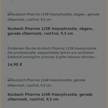
(ACHTUNG: Farbe/Design nicht frei wählbar)
Kozbach Pharma 123R Haarpinzette, abgew.,
gerade silbermatt, rostfrei, 9,5 cm
Entdecken Sie die Kozbach Pharma 123R Haarpinzette.
Die professionelle, abgewinkelte Spitze aus rostfreiem
Edelstahl ermöglicht präzises Zupfen feinster Härchen
und Augenbrauen. In silbermatt und 9,5 cm Länge für
14,90 €
Regulärer Preis:
perfekte Handhabung und makellose Ergebnisse. Am
besten für: Hartnäckige Haare können durch höhere
Kraftübertragung besser entfernt
werden.DarreichungsformPinzette
Kozbach Pharma 124R Haarpinzette, gerade
silbermatt, rostfrei, 9,5 cm