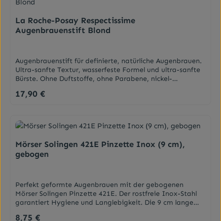
La Roche-Posay Respectissime
Augenbrauenstift Blond
Augenbrauenstift für definierte, natürliche Augenbrauen.
Ultra-sanfte Textur, wasserfeste Formel und ultra-sanfte
Bürste. Ohne Duftstoffe, ohne Parabene, nickel-
kontrolliert (entwickelt für Personen mit Nickel-
17,90 €
Regulärer Preis:
Unverträglichkeit). Hohe Verträglichkeit dermatologisch
getestet. EigenschaftenSeine cremige Textur bröckelt
nicht, lässt sich leicht auftragen, gleichmäßig auf der
Haut und den Augenbrauen verteilen, ohne zu
verschmieren. Für Augenbrauen mit Lücken oder
fehlender Struktur.Ein Augenbrauenstift, mit dem Sie
Mörser Solingen 421E Pinzette Inox (9 cm),
Ihren Look definieren, strukturieren und ihm Form
gebogen
geben.WirkstoffeGereinigte Pigmente - Für hohe
Deckkraft, ohne zu reizen.Mycrocristalline Wax - Für
langen
Perfekt geformte Augenbrauen mit der gebogenen
Halt.DarreichungsformAugenbrauenstiftAnwendungDen
Mörser Solingen Pinzette 421E. Der rostfreie Inox-Stahl
Stift anspitzen und die Mine mit den Händen erwärmen.
garantiert Hygiene und Langlebigkeit. Die 9 cm lange
Brauenansatz, Brauenbogen und Augenbrauenende
Spitze erfasst präzise selbst feinste Härchen für ein
miteinander verbinden und dabei in Wuchsrichtung der
8,75 €
Regulärer Preis:
makelloses Ergebnis. Jetzt entdecken!
Haare zeichnen, um ein natürliches Finish zu erhalten.