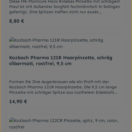
ausspülen, trocknet schnell und kann sogar bei 60 Grad in
Diese HK-Manicure Hans Kniebes Pinzette mit schrägem
TITANIUM DIOXIDE. TOCOPHERYL ACETATE.
der Maschine gewaschen
Maul ist mit äußerster Sorgfalt fachmännisch in Solingen
TRIETHOXYCAPRYLYLSILANE. ZINC OXIDE.
werden.DarreichungsformKosmetikschwammAnwendungF
gefertigt. Ihre Spitzen treffen nicht nur exakt
euchten Sie den Kosmetikschwamm vor der Anwendung
aufeinander, sondern sind einzeln von Hand so
8,80 €
Regulärer Preis:
an, er quillt dadurch auf.Der Schwamm trocknet durch
geschliffen, dass sie präzise schließen.Sie zupft so auch
seine Struktur schnell wieder aus und bleibt dadurch
feinste Härchen ebenso sicher wie einfach. Dabei
länger hygienisch. Sie können den Kosmetikschwamm bei
erleichtern die Griffmulden auf den Pinzettenschenkeln
60 °C in der Waschmaschine waschen.
die Handhabung.DarreichungsformPinzette - schräg, 80
mm
Kozbach Pharma 121R Haarpinzette, schräg
silbermatt, rostfrei, 9,5 cm
Formen Sie Ihre Augenbrauen wie ein Profi mit der
Kozbach Pharma 121R Haarpinzette. Die 9,5 cm lange
Pinzette mit schräger Spitze aus rostfreiem Edelstahl
greift selbst kürzeste Haare präzise. Silbermatt und
14,90 €
Regulärer Preis:
langlebig für Ihr tägliches Beauty-Ritual. Am besten für:
Großflächiges Arbeiten/Zupfen wird mit der schrägen
Pinzette erleichtert.DarreichungsformPinzette