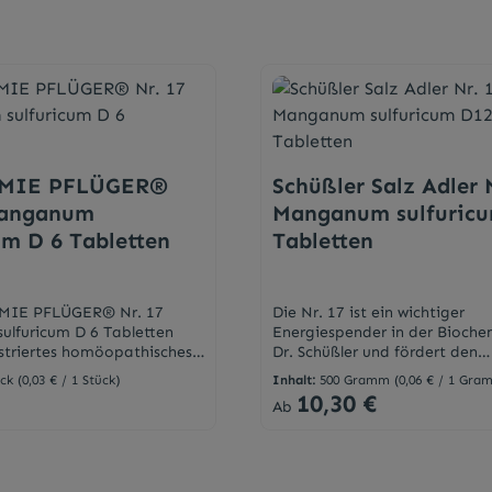
MIE PFLÜGER®
Schüßler Salz Adler 
Manganum
Manganum sulfuric
um D 6 Tabletten
Tabletten
MIE PFLÜGER® Nr. 17
Die Nr. 17 ist ein wichtiger
lfuricum D 6 Tabletten
Energiespender in der Bioche
istriertes homöopathisches
Dr. Schüßler und fördert den
l, daher ohne Angabe einer
Kohlenhydratabbau. Es wird b
ück
(0,03 € / 1 Stück)
Inhalt:
500 Gramm
(0,06 € / 1 Gra
chen Indikation.Bei
Überanstrengungskopfschmer
10,30 €
eis:
Regulärer Preis:
Ab
der Krankheitssymptome
bei Nerven- und Gedankensc
 Anwendung soll
infolge Überarbeitung empfo
er Rat eingeholt werden.
Dieser Mineralstoff wird weit
gsformTablettenAnwendungE
Aufbau einer guten physische
nd Jugendliche ab 12 Jahren
Leistungsfähigkeit eingesetzt