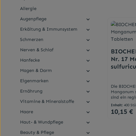
Allergie
Augenpflege
Erkältung & Immunsystem
Schmerzen
Nerven & Schlaf
BIOCHE
Nr. 17 
Hanfecke
sulfuric
Magen & Darm
Eigenmarken
Die BIOCHE
Ernährung
Manganum su
sind ein reg
Vitamine & Mineralstoffe
Arzneimitte
Inhalt:
400 St
therapeutis
10,15 €
Haare
Regulärer Pr
Fortdauern 
während der
Haut- & Wundpflege
medizinisch
Darreichun
Beauty & Pflege
rwachsene u