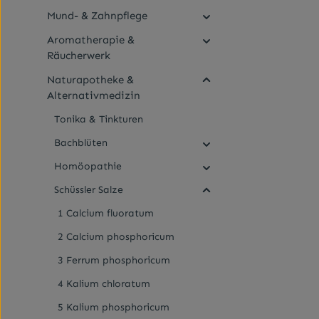
nehmen bei 
Mund- & Zahnpflege
halbe bis ga
mal täglich,
Aromatherapie &
eine Woche
Räucherwerk
sollte nur n
homöopathis
Naturapotheke &
Therapeuten 
Alternativmedizin
Verlaufsform
Tablette ei
Tonika & Tinkturen
Beschwerden 
Anwendung z
Bachblüten
Anwendung: 
langsam im 
Homöopathie
Dosierung be
Schüssler Salze
Anleitung e
erfahrenen 
1 Calcium fluoratum
Heilpraktike
Anwendung:
2 Calcium phosphoricum
Arzneimittel
nicht über 
3 Ferrum phosphoricum
werden.Inhal
Wirkstoff: M
4 Kalium chloratum
6 250,0 mg.S
Calciumbehe
5 Kalium phosphoricum