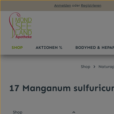
Anmelden
oder
Registrieren
m Hauptinhalt springen
Zur Suche springen
Zur Hauptnavigation springen
SHOP
AKTIONEN %
BODYMED & HEPA
Shop
Naturap
17 Manganum sulfuric
Shop