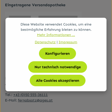
Eingetragene Versandapotheke
Diese Website verwendet Cookies, um eine
bestmögliche Erfahrung bieten zu können.
Mehr Informationen ...
Datenschutz
|
Impressum
Konfigurieren
Nur technisch notwendige
Bundesamt für Sicherheit im Gesundheitswesen (BASG)
Alle Cookies akzeptieren
AGES-Medizinmarktaufsicht (AGES MEA)
Traisengasse 5, A-1200 Wien
Tel.:
+43 (0)50 555-36111
E-Mail:
fernabsatz@ages.at