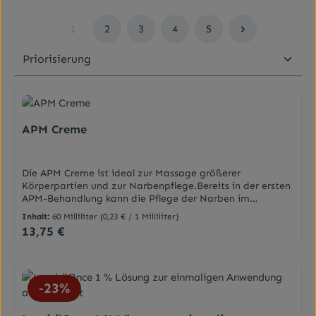
1
2
3
4
5
Seite
Seite
Seite
Seite
Seite
APM Creme
Die APM Creme ist ideal zur Massage größerer
Körperpartien und zur Narbenpflege.Bereits in der ersten
APM-Behandlung kann die Pflege der Narben im
Meridianverlauf, die vorher gezielt mit dem APM-
Inhalt:
60 Milliliter
(0,23 € / 1 Milliliter)
Stäbchen therapiert wurden, erfolgen. Die APM-Creme ist
13,75 €
Regulärer Preis:
von der Zusammensetzung her eine Salbengrundlage und
eignet sich besonders für den Einsatz in der Penzel-
Therapie. Beim Eincremen größerer Hautflächen
empfiehlt es sich, die Haut vorher mit Wasser
23
%
anzufeuchten. Die Creme verteilt sich dann noch besser
und ist sparsam im Gebrauch.Die Creme schmiert und
fettet nicht, ist sauber und angenehm in der Anwendung.