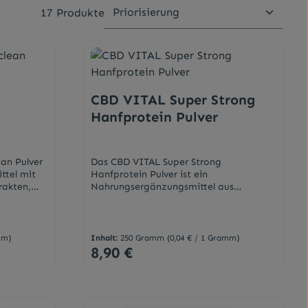
17 Produkte
CBD VITAL Super Strong
Hanfprotein Pulver
an Pulver
Das CBD VITAL Super Strong
ttel mit
Hanfprotein Pulver ist ein
rakten,
Nahrungsergänzungsmittel aus
mittel.
naturreinem Bio-Hanfprotein, reich an
er &
Vitalstoffen mit Omega-3- & Omega-6-
enPflanzli
Fettsäuren.EigenschaftenNatürliche
tein- und
EiweißquelleBallaststoffreichReich an
mm)
Inhalt:
250 Gramm
(0,04 € / 1 Gramm)
VitalstoffenVegane
8,90 €
Regulärer Preis:
ProteinquelleMaximal verträglichAus
tig
bester Bio-QualitätDas Hanfprotein
d Ideal
besteht aus biologisch hochwertigem
Eiweiß (alle essenziellen Aminosäuren),