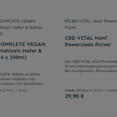
CBD VITAL Hanf
 COMPLETE VEGAN
Powerclean Pulver
Mahlzeit Hafer &
4 x 250ml)
Das CBD VITAL Hanf Powercle
ist ein Nahrungsergänzungsmi
Bio-Hanfprotein, Pflanzenext
PLETE VEGAN ist deine
Mikronährstoffen und Süßungs
Protein Mahlzeit und
Veganes Superfood für Sportl
ch rundum mit sämtlichen
Kalorienbewusste.Eigenschaft
 all in® verwöhnt bei jedem
cher Saubermacher Hoher Pro
ck
(2,70 € / 1 Stück)
Inhalt:
300 Gramm
(0,10 € / 1 Gra
 feinem Hafer und
Ballaststoffgehalt Natürliche
29,90 €
eis:
Regulärer Preis:
ie- und eiweißreiche,
Unterstützung für das
anzierte Trinknahrung mit
Gewichtsmanagement Vielsei
 16g Eiweiß. Deckt ca. 33%
anwendbar Veganes Superfoo
sbedarfs* an Eiweiß, 13
für Veganer/Vegetarier,
14 Mineralstoffen und