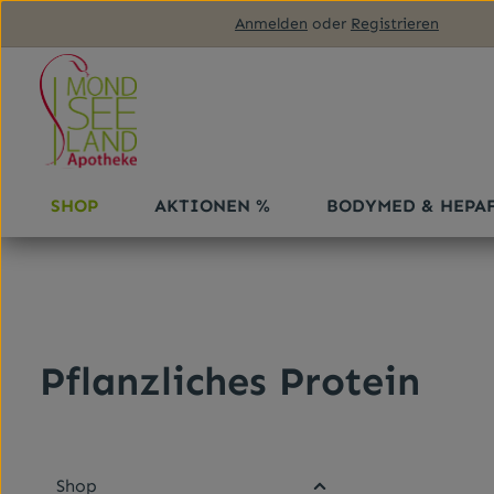
Anmelden
oder
Registrieren
m Hauptinhalt springen
Zur Suche springen
Zur Hauptnavigation springen
SHOP
AKTIONEN %
BODYMED & HEPA
Pflanzliches Protein
Shop