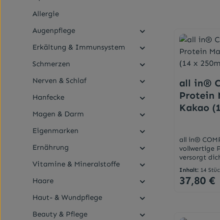
Allergie
Augenpflege
Erkältung & Immunsystem
Schmerzen
Nerven & Schlaf
all in®
Protein 
Hanfecke
Kakao (1
Magen & Darm
Eigenmarken
all in® COM
Ernährung
vollwertige 
versorgt di
Vitamine & Mineralstoffe
Nährstoffen.
Inhalt:
14 Stü
Schluck mit
37,80 €
Haare
Regulärer Pr
Kakao.Energ
nährstoffbil
Haut- & Wundpflege
250 kcal und
deines Tage
Beauty & Pflege
Vitaminen, 