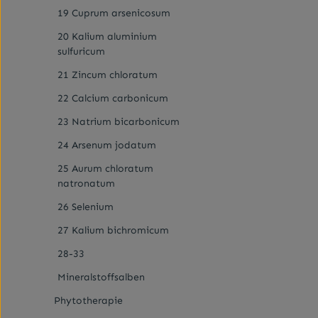
Anwendung. 
Anwendung s
19 Cuprum arsenicosum
zwischen Bet
mit einem h
(Funktionsmi
20 Kalium aluminium
Therapeuten
Baustoffen, 
der Beschwer
sulfuricum
Körpers nöti
Anwendung 
sind so verd
21 Zincum chloratum
reduzieren.I
Weg über di
enthält: Wir
Gewebe und
22 Calcium carbonicum
phosphoricum
werden. Schü
mg.Sonstige
homöopathis
23 Natrium bicarbonicum
Calciumbehe
potenzierte 
Kartoffelstä
24 Arsenum jodatum
Qualität, d
Mangels an 
25 Aurum chloratum
(Funktionsmi
natronatum
zugeführt 
Anwendung e
26 Selenium
beschrieben
Mineralstof
27 Kalium bichromicum
zergehen la
über den Tag
28-33
und schlück
Dosierung ri
Mineralstoffsalben
des Bedarfs
süßer der G
Phytotherapie
HinweiseBer