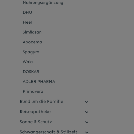
Nahrungsergänzung
anwendbar.I
enthält Fer
DHU
250 mg sowi
Heel
Similasan
Apozema
Spagyra
Wala
DOSKAR
ADLER PHARMA
Primavera
Rund um die Familie
Reiseapotheke
Sonne & Schutz
Schwangerschaft & Stillzeit