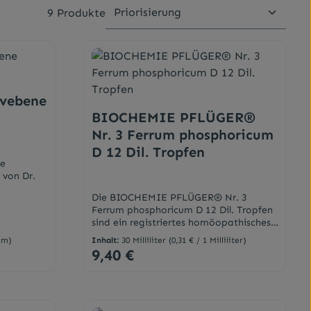
9 Produkte
uvebene
BIOCHEMIE PFLÜGER®
Nr. 3 Ferrum phosphoricum
D 12 Dil. Tropfen
ne
 von Dr.
Die BIOCHEMIE PFLÜGER® Nr. 3
Ferrum phosphoricum D 12 Dil. Tropfen
der- und
sind ein registriertes homöopathisches
Arzneimittel, daher ohne Angabe einer
ndes- und
mm)
Inhalt:
30 Milliliter
(0,31 € / 1 Milliliter)
therapeutischen Indikation.Bei
ebiete
9,40 €
Regulärer Preis:
Fortdauern der Krankheitssymptome
ten
während der Anwendung soll
nach Dr.
medizinischer Rat eingeholt werden.
ungen mit
Gib den gewünschten Wert ein oder ben
Produkt Anzahl: Gib den g
DarreichungsformTropfenAnwendung1 -
en bei
3 mal täglich je 5 - 10 Tropfen