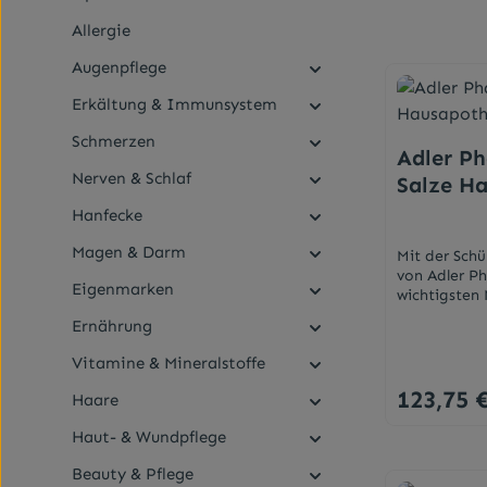
Allergie
Augenpflege
Erkältung & Immunsystem
Schmerzen
Adler P
Nerven & Schlaf
Salze H
Hanfecke
Magen & Darm
Mit der Sch
von Adler P
Eigenmarken
wichtigsten 
griffbereit.
Ernährung
aus 12 Basis
Salbe H und 
Vitamine & Mineralstoffe
Guide.Schüss
Dosen: Nr. 
123,75 
Haare
Regulärer Pr
Elastizität 
Gefäßwänden
Haut- & Wundpflege
2 Calcium p
Knochenaufba
Beauty & Pflege