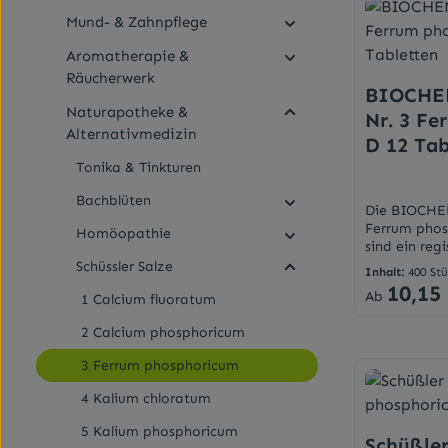
Bestandteil 
Mund- & Zahnpflege
Eiweißaufba
phosphoricu
Aromatherapie &
Widerstands
entzündlich
Räucherwerk
BIOCHE
4 Kalium chl
Naturapotheke &
Bindegewebe
Nr. 3 F
phosphoric
Alternativmedizin
D 12 Tab
Erschöpfung
körperlicher
Tonika & Tinkturen
sulfuricum D
Bachblüten
der Bauchsp
Die BIOCHE
unentbehrlic
Ferrum phos
Homöopathie
Sauerstoffü
sind ein reg
phosphoricum
Arzneimitte
Schüssler Salze
unwillkürlic
Inhalt:
400 St
therapeutis
10,15
Organismus 
Regulärer Pr
Ab
1 Calcium fluoratum
Fortdauern 
Verdauungsa
während der
Stress Nr. 8
2 Calcium phosphoricum
medizinisch
Reguliert d
werden.Darr
Flüssigkeits
3 Ferrum phosphoricum
endungErwac
Aufbau der 
12 Jahren n
4 Kalium chloratum
zuständig N
alle halbe b
D6 - ist für
mal täglich,
5 Kalium phosphoricum
Basen-Balan
Schüßler
eine Woche