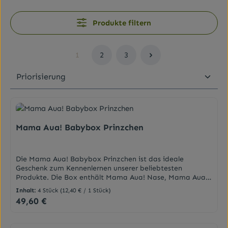
Produkte filtern
1
2
3
Seite
Seite
Seite
Mama Aua! Babybox Prinzchen
Die Mama Aua! Babybox Prinzchen ist das ideale
Geschenk zum Kennenlernen unserer beliebtesten
Produkte. Die Box enthält Mama Aua! Nase, Mama Aua!
Bauch, Mama Aua! Popo und Mama Aua! Zahn.Mama
Inhalt:
4 Stück
(12,40 € / 1 Stück)
Aua! Nase Salbe: Ist ein Intensivpflege mit ätherischen
49,60 €
Regulärer Preis:
Ölen im Bereich von Mund und Nase für Klein und
Groß.Mama Aua! Bauch Tropfen: Sind ein
Nahrungsergänzungsmittel mit Pflanzenextrakten, für ein