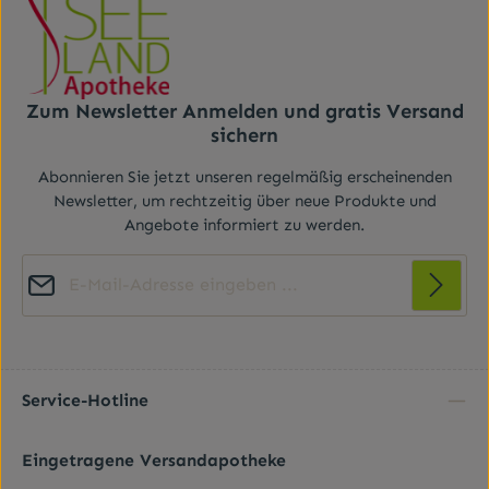
Zum Newsletter Anmelden und gratis Versand
sichern
Abonnieren Sie jetzt unseren regelmäßig erscheinenden
Newsletter, um rechtzeitig über neue Produkte und
Angebote informiert zu werden.
E-Mail-Adresse*
Diese Seite ist durch reCAPTCHA geschützt und es gelten die
Datenschutz
Datenschutzrichtlinie
Die mit einem Stern (*) markierten Felder sind
und
Nutzungsbedingungen
.
Ich habe die
Datenschutzbestimmungen
zur
Pflichtfelder.
Kenntnis genommen und die
AGB
gelesen und bin
Service-Hotline
mit ihnen einverstanden.
*
Eingetragene Versandapotheke