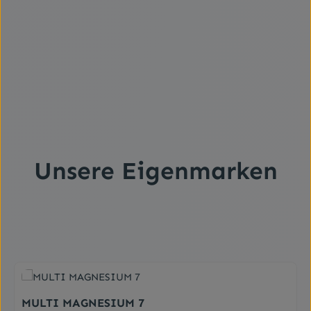
oberflächliche DekubitalulceraZur Unterstützung des
autolytischen Debridements durch ein idealfeuchtes
WundheilungsmilieuKann bei Patienten mit
Hornhautabschürfung als Augenschutz verwendet
werden, z. B. um die Augen während einer Operation
geschlossen zu halten. Hilft, die Augenfeuchtigkeit zu
erhaltenKann bei Patienten mit Hornhautabschürfung als
Augenschutz verwendet werden, z. B. um die Augen
während einer Operation geschlossen zu halten. Hilft, die
Augenfeuchtigkeit zu
erhaltenDarreichungsformWundverband
Unsere Eigenmarken
Produktgalerie überspringen
MULTI MAGNESIUM 7