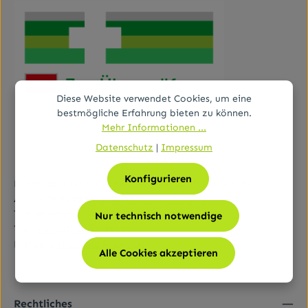
Diese Website verwendet Cookies, um eine
bestmögliche Erfahrung bieten zu können.
Mehr Informationen ...
Datenschutz
|
Impressum
Konfigurieren
Bundesamt für Sicherheit im Gesundheitswesen (BASG)
AGES-Medizinmarktaufsicht (AGES MEA)
Traisengasse 5, A-1200 Wien
Nur technisch notwendige
Tel.:
+43 (0)50 555-36111
E-Mail:
fernabsatz@ages.at
Alle Cookies akzeptieren
Rechtliches