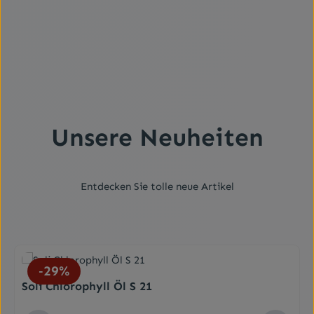
und eine gesunde Lebensweise. Die angegebene tägliche
Verzehrmenge darf nicht überschritten
werden.Geschlossen, kühl, trocken, lichtgeschützt und
außerhalb der Reichweite von kleinen Kindern
lagern.Empfohlene Tagesdosierung2 x täglich 1 Kapsel
mit ausreichend Wasser verzehrenInhalt60 oder 180
Kapseln
Unsere Neuheiten
Entdecken Sie tolle neue Artikel
Produktgalerie überspringen
29
%
Soli Chlorophyll Öl S 21