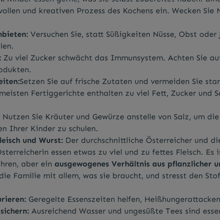
vollen und kreativen Prozess des Kochens ein. Wecken Sie 
bieten:
Versuchen Sie, statt Süßigkeiten Nüsse, Obst oder 
len.
:
Zu viel Zucker schwächt das Immunsystem. Achten Sie auf
rodukten.
eiten:
Setzen Sie auf frische Zutaten und vermeiden Sie sta
meisten Fertiggerichte enthalten zu viel Fett, Zucker und 
:
Nutzen Sie Kräuter und Gewürze anstelle von Salz, um die
 Ihrer Kinder zu schulen.
eisch und Wurst:
Der durchschnittliche Österreicher und di
sterreicherin essen etwas zu viel und zu fettes Fleisch. Es i
ähren, aber ein
ausgewogenes Verhältnis aus pflanzlicher un
die Familie mit allem, was sie braucht, und stresst den Sto
urieren:
Geregelte Essenszeiten helfen, Heißhungerattacke
 sichern:
Ausreichend Wasser und ungesüßte Tees sind essenz