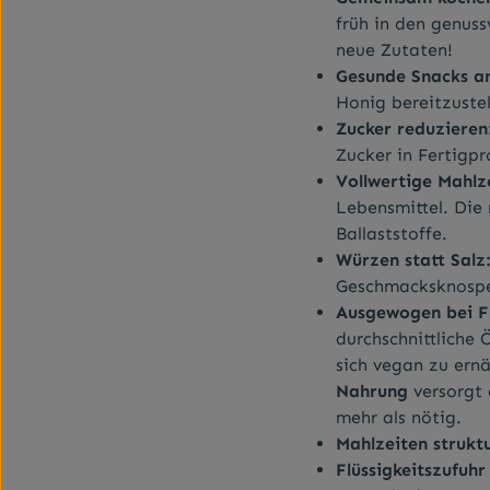
früh in den genuss
neue Zutaten!
Gesunde Snacks an
Honig bereitzustel
Zucker reduzieren
Zucker in Fertigp
Vollwertige Mahlz
Lebensmittel. Die 
Ballaststoffe.
Würzen statt Salz
Geschmacksknospen
Ausgewogen bei Fl
durchschnittliche Ö
sich vegan zu ern
Nahrung
versorgt 
mehr als nötig.
Mahlzeiten strukt
Flüssigkeitszufuhr