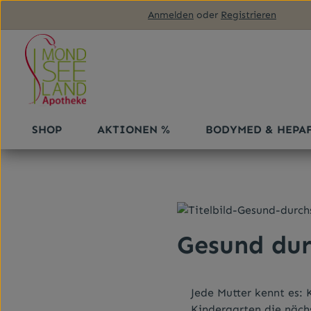
Anmelden
oder
Registrieren
m Hauptinhalt springen
Zur Suche springen
Zur Hauptnavigation springen
SHOP
AKTIONEN %
BODYMED & HEPA
Gesund dur
Jede Mutter kennt es: 
Kindergarten die näch