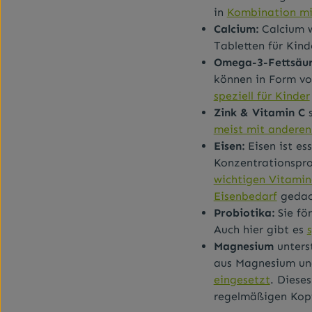
in
Kombination mi
Calcium:
Calcium w
Tabletten für Kind
Omega-3-Fettsäur
können in Form vo
speziell für Kinder
Zink & Vitamin C
s
meist mit anderen
Eisen:
Eisen ist es
Konzentrationspro
wichtigen Vitami
Eisenbedarf
gedach
Probiotika:
Sie fö
Auch hier gibt es
Magnesium
unters
aus Magnesium un
eingesetzt
. Diese
regelmäßigen Kopf