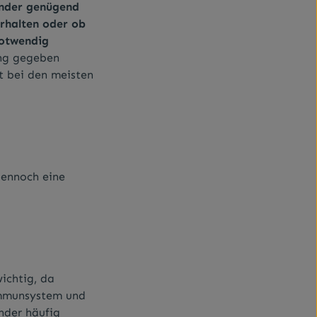
Kinder genügend
erhalten oder ob
notwendig
ng gegeben
t bei den meisten
dennoch eine
ichtig, da
Immunsystem und
nder häufig