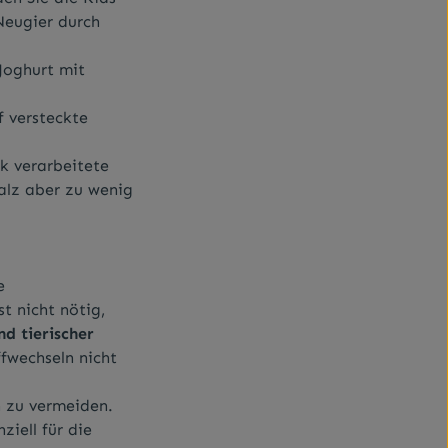
Neugier durch
Joghurt mit
 versteckte
rk verarbeitete
Salz aber zu wenig
e
st nicht nötig,
d tierischer
ffwechseln nicht
n zu vermeiden.
iell für die