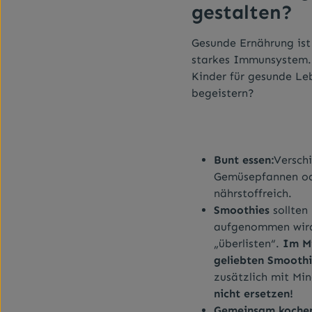
gestalten?
Gesunde Ernährung ist 
starkes Immunsystem. 
Kinder für gesunde Le
begeistern?
Bunt essen:
Versch
Gemüsepfannen ode
nährstoffreich.
Smoothies
sollten 
aufgenommen wird.
„überlisten“.
Im Mi
geliebten Smoothi
zusätzlich mit Mi
nicht ersetzen!
Gemeinsam kochen