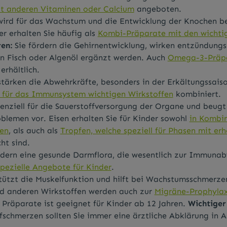
t anderen Vitaminen oder Calcium
angeboten.
ird für das Wachstum und die Entwicklung der Knochen be
er erhalten Sie häufig als
Kombi-Präparate mit den wichti
en:
Sie fördern die Gehirnentwicklung, wirken entzündun
n Fisch oder Algenöl ergänzt werden. Auch
Omega-3-Präpa
erhältlich.
tärken die Abwehrkräfte, besonders in der Erkältungssais
 für das Immunsystem wichtigen Wirkstoffen
kombiniert.
senziell für die Sauerstoffversorgung der Organe und beug
blemen vor. Eisen erhalten Sie für Kinder sowohl
in Kombi
nen
, als auch als
Tropfen, welche speziell für Phasen mit er
t sind.
rdern eine gesunde Darmflora, die wesentlich zur Immunab
spezielle Angebote für Kinder
.
tützt die Muskelfunktion und hilft bei Wachstumsschmerz
d anderen Wirkstoffen werden auch zur
Migräne-Prophylax
s Präparate ist geeignet für Kinder ab 12 Jahren.
Wichtiger
schmerzen sollten Sie immer eine ärztliche Abklärung in 