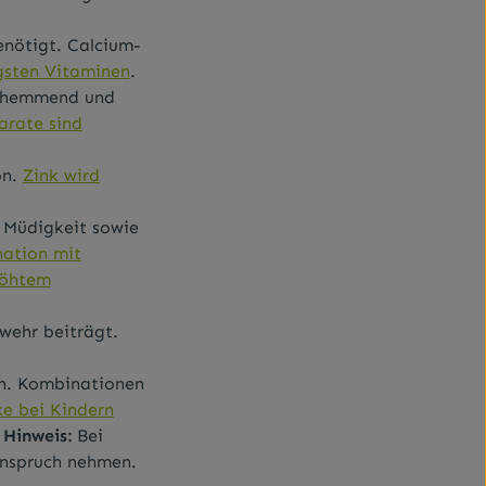
nötigt. Calcium-
gsten Vitaminen
.
gshemmend und
rate sind
on.
Zink wird
t Müdigkeit sowie
nation mit
höhtem
wehr beiträgt.
en. Kombinationen
e bei Kindern
 Hinweis:
Bei
Anspruch nehmen.