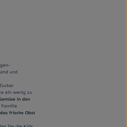
ogen-
hend und
 Zucker
ze ein wenig zu
Gemüse in den
 Familie
das frische Obst
den Sie die Kids