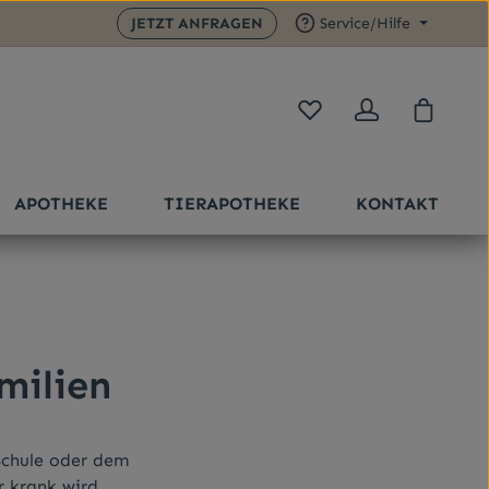
JETZT ANFRAGEN
Service/Hilfe
Du hast 0 Produkte auf 
Warenk
APOTHEKE
TIERAPOTHEKE
KONTAKT
milien
Schule oder dem
 krank wird,