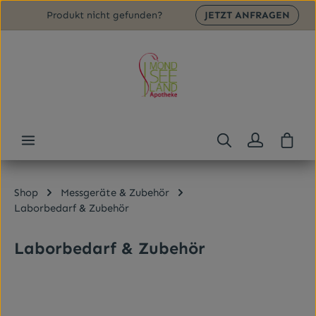
Produkt nicht gefunden?
JETZT ANFRAGEN
Zum Hauptinhalt springen
Ware
Shop
Messgeräte & Zubehör
Laborbedarf & Zubehör
Laborbedarf & Zubehör