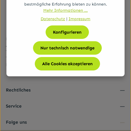
bestmögliche Erfahrung bieten zu können.
Mehr Informationen ...
Datenschutz
|
Impressum
Konfigurieren
Bundesamt für Sicherheit im Gesundheitswesen (BASG)
AGES-Medizinmarktaufsicht (AGES MEA)
Nur technisch notwendige
Traisengasse 5, A-1200 Wien
Tel.:
+43 (0)50 555-36111
Alle Cookies akzeptieren
E-Mail:
fernabsatz@ages.at
Rechtliches
Service
Folge uns