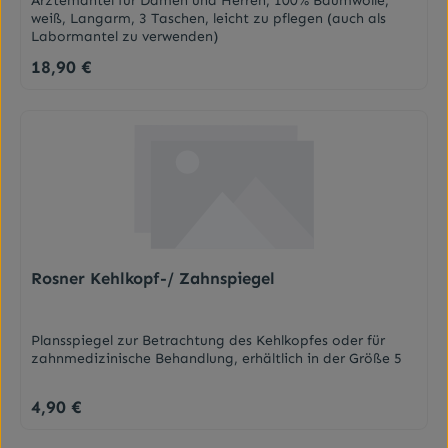
Ärztemantel für Damen und Herren, 100% Baumwolle,
weiß, Langarm, 3 Taschen, leicht zu pflegen (auch als
Labormantel zu verwenden)
18,90 €
Regulärer Preis:
Rosner Kehlkopf-/ Zahnspiegel
Plansspiegel zur Betrachtung des Kehlkopfes oder für
zahnmedizinische Behandlung, erhältlich in der Größe 5
4,90 €
Regulärer Preis: