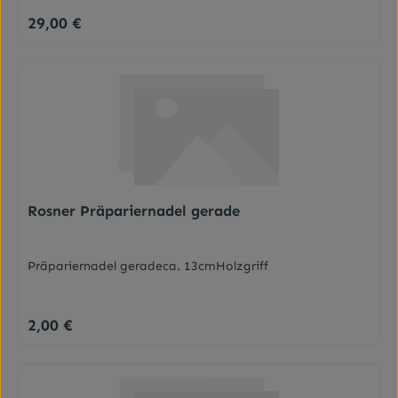
29,00 €
Regulärer Preis:
Rosner Präpariernadel gerade
Präpariernadel geradeca. 13cmHolzgriff
2,00 €
Regulärer Preis: