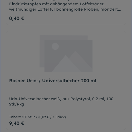
Eindrückstopfen mit anhängendem Löffelträger,
weitmündiger Löffel für bohnengroße Proben, montiert
Maße: 8 x 2cm, 20 ml
0,40 €
Regulärer Preis:
Rosner Urin-/ Universalbecher 200 ml
Urin-Universalbecher weiß, aus Polystyrol, 0,2 ml, 100
Stk/Pkg
Inhalt:
100 Stück
(0,09 € / 1 Stück)
9,40 €
Regulärer Preis: