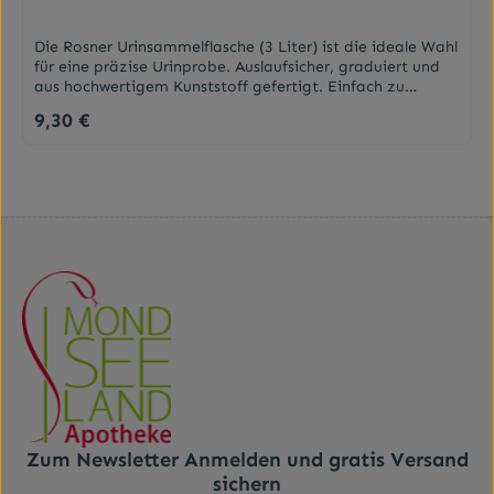
Die Rosner Urinsammelflasche (3 Liter) ist die ideale Wahl
für eine präzise Urinprobe. Auslaufsicher, graduiert und
aus hochwertigem Kunststoff gefertigt. Einfach zu
handhaben und zu reinigen.
9,30 €
Regulärer Preis:
EigenschaftenSchraubverschlussGraduiert mit
DeckelTransparentem SichtstreifenEtikett mit
Gebrauchshinweis SichtschutzGriffmuldeMaterial der
Sammelflasche: Polyethylen (PE)Farbe: braunMaterial
des Verschlusses: Polypropylen (PP)Farbe des
Verschlusses: gelbMaßeNennvolumen: 3000
mlDurchmesser der Öffnung: 83,5 mmBreite des
Produktes: 130 mmLänge des Produktes: 125 mmHöhe
mit Verschluss: 246 mm Höhe ohne Verschluss: 243
mmDarreichungsformUrinsammelflasche 3l braun
Zum Newsletter Anmelden und gratis Versand
sichern