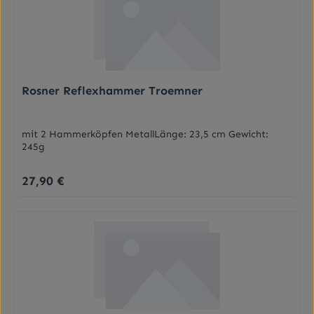
Rosner Reflexhammer Troemner
mit 2 Hammerköpfen MetallLänge: 23,5 cm Gewicht:
245g
27,90 €
Regulärer Preis: