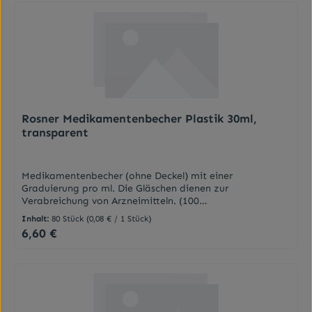
Rosner Medikamentenbecher Plastik 30ml,
transparent
Medikamentenbecher (ohne Deckel) mit einer
Graduierung pro ml. Die Gläschen dienen zur
Verabreichung von Arzneimitteln. (100
Stück)Fassungsvermögen des Einnahmebechers: 30 ml
Inhalt:
80 Stück
(0,08 € / 1 Stück)
Material des Einnahmebechers: Polypropylen Farbe:
6,60 €
Regulärer Preis:
transparent