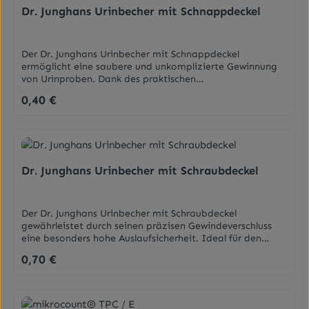
erhält der Kundehilfreiche Tipps und
Dr. Junghans Urinbecher mit Schnappdeckel
Handlungsempfehlungen.Beipackzettel ansehen
Der Dr. Junghans Urinbecher mit Schnappdeckel
ermöglicht eine saubere und unkomplizierte Gewinnung
von Urinproben. Dank des praktischen
Schnappverschlusses lässt sich der Becher sicher
0,40 €
Regulärer Preis:
verschließen, was die Handhabung im Alltag und Labor
vereinfacht.AnwendungsgebieteFindet Anwendung in
Kliniken und ArztpraxenEigenschaftenTransparent,
rotUnsterilMit GraduierungBeschreibbare
MattflächeFassungsvermögen 125 mlMaterial Becher:
PolypropylenMaterial Schnappverschluss:
Dr. Junghans Urinbecher mit Schraubdeckel
PolyethylenDarreichungsformUrinbecher mit
SchnappdeckelAnwendungZum Sammeln und
transportieren von Urin.
Der Dr. Junghans Urinbecher mit Schraubdeckel
gewährleistet durch seinen präzisen Gewindeverschluss
eine besonders hohe Auslaufsicherheit. Ideal für den
sicheren Transport von Urinproben zum Arzt oder Labor
0,70 €
Regulärer Preis:
unter Einhaltung hygienischer
Standards.AnwendungsgebieteFindet Anwendung in
Kliniken und ArztpraxenEigenschaftenTransparent,
grünUnsterilMit GraduierungBeschreibbare