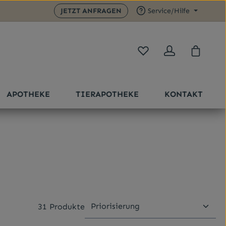
JETZT ANFRAGEN
Service/Hilfe
Du hast 0 Produkte auf 
Warenk
APOTHEKE
TIERAPOTHEKE
KONTAKT
31 Produkte