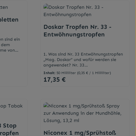
letten
Doskar Tropfen Nr. 33 -
Entwöhnungstropfen
n sind ein
t dem
ahme von
1. Was sind Nr. 33 Entwöhnungstropfen
rittweise
„Mag. Doskar“ und wofür werden sie
gigkeit
angewendet? Nr. 33
Entwöhnungstropfen „Mag. Doskar“ sind
herentwöhnu
)
Inhalt:
50 Milliliter
(0,35 € / 1 Milliliter)
ein homöopathisches Arzneimittel. Die
rlangens
17,35 €
Regulärer Preis:
Homöopathie versteht sich als Reiz- und
e willens
Regulationstherapie. Ihre Grundlage ist
hören. Das
das Arzneimittelbild der Einzelmittel, die
oken ist die
n oder benutze die Schaltflächen um di
 Gib den gewünschten Wert ein oder ben
aufgrund ihrer Ähnlichkeit mit dem
 Verwendung
Krankheitsbild ausgesucht werden. Die
tiger
einzelnen Bestandteile von Nr. 33
 Cytisin1 -
Entwöhnungstropfen „Mag. Doskar“
 mildert
ergänzen sich in ihrer positiven Wirkung
 erhöht den
 Stop
bei - Entwöhnungskuren (Rauchen,
d lindert so
Medikamente, Drogen) und deren
Niconex 1 mg/Sprühstoß
ropfen
tisin und