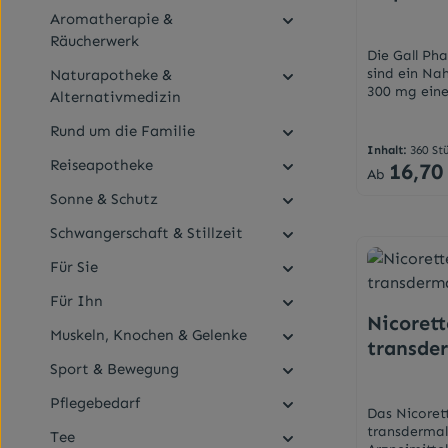
sich in der 
Aromatherapie &
wenigen Mo
Wohlfühlatm
Räucherwerk
Bedürfniss
Die Gall Ph
ist.Darreic
sind ein Na
Naturapotheke &
ÖlAnwendun
300 mg eine
Alternativmedizin
Kennzeichnu
standardisi
lesen. Von K
Kapsel.Kuzd
Rund um die Familie
Lichtgeschü
Hülsenfrüch
Inhalt:
360 St
Zimmertemp
schon seit ü
Reiseapotheke
16,70
Regulärer Pr
Ab
Pflanzenhei
Sonne & Schutz
der Pflanze
Isoflavonoi
Schwangerschaft & Stillzeit
zur Reduzie
überschwäng
Für Sie
beitragen k
sich schnell
Für Ihn
typische Sy
Nicorett
lindern. Au
Muskeln, Knochen & Gelenke
Isofavone d
transder
Zigaretten 
Sport & Bewegung
mg GPH Kap
unterstütz
Pflegebedarf
Das Nicoret
eingenomme
transdermale
Kapseln ent
Tee