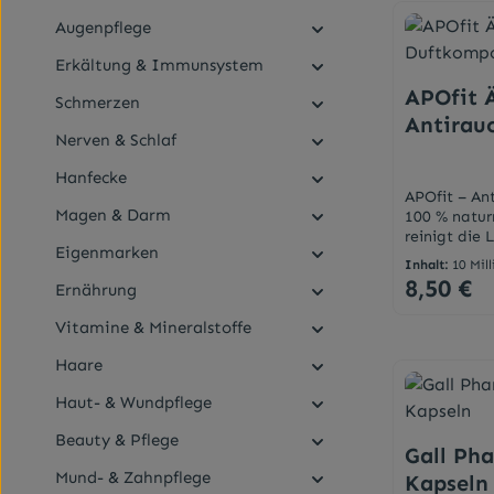
Augenpflege
Erkältung & Immunsystem
APOfit Ä
Schmerzen
Antirau
Nerven & Schlaf
Hanfecke
APOfit – An
Magen & Darm
100 % natur
reinigt die 
Eigenmarken
Fichtennade
Inhalt:
10 Mill
bei uns die
8,50 €
Regulärer Pr
Ernährung
Lebenslage 
naturreinen 
Vitamine & Mineralstoffe
Stimmungsm
Produk
die Lebensg
Haare
guten Start 
und inspiri
Haut- & Wundpflege
Arbeiten – a
Entspannun
Beauty & Pflege
Gall Ph
einem Duftt
Duftgerät v
Mund- & Zahnpflege
Kapseln