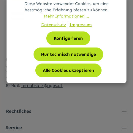
Diese Website verwendet Cookies, um eine
bestmögliche Erfahrung bieten zu können.
Mehr Informationen ...
Datenschutz
|
Impressum
Konfigurieren
Nur technisch notwendige
Bundesamt für Sicherheit im Gesundheitswesen (BASG)
AGES-Medizinmarktaufsicht (AGES MEA)
Alle Cookies akzeptieren
Traisengasse 5, A-1200 Wien
Tel.:
+43 (0)50 555-36111
E-Mail:
fernabsatz@ages.at
Rechtliches
Service