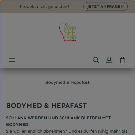
Produkt nicht gefunden?
JETZT ANFRAGEN
Zum Hauptinhalt springen
Ware
Bodymed & Hepafast
Bildergalerie überspringen
BODYMED & HEPAFAST
SCHLANK WERDEN UND SCHLANK BLEIBEN MIT
BODYMED!
Sie wollen endlich abnehmen? Und es dürfen ruhig mehr als