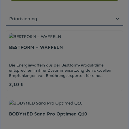
BESTFORM – WAFFELN
Die Energiewaffeln aus der Bestform-Produktlinie
entsprechen in ihrer Zusammensetzung den aktuellen
Empfehlungen von Ernährungsexperten für eine
kohlenhydratreduzierte, fettmodifizierte und
3,10 €
Regulärer Preis:
eiweißoptimierte Ernährungsweise. Die Energiewaffeln
sind reich an Eiweiß und arm an Kohlenhydraten.Die
knusprigen Waffeln schmecken lecker, machen satt und
liefern extra viel Energie durch die extra Portion Eiweiß
bei extra wenig Kohlenhydraten.Im Rahmen des
Bodymed-Ernährungskonzepts können die
BODYMED Sana Pro Optimed Q10
Energiewaffeln als Nachspeise die Hauptmahlzeiten
ergänzen, nach dem Motto „bewusst genießen mit
Bodymed“. Geschmacksrichtungen: Schokolade, Mokka,