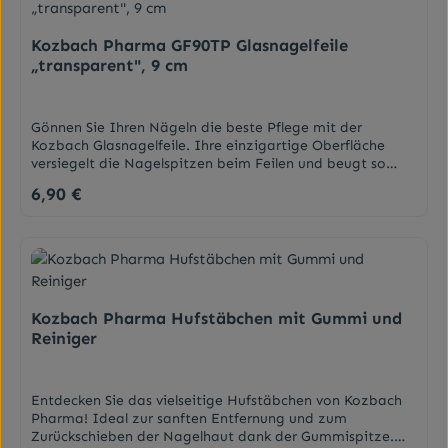
Kanten, schaffen sie bei beständiger Anwendung einen
kräftigen und gesunden Nagel. Sie ist zudem
Kozbach Pharma GF90TP Glasnagelfeile
sterilisierbar, antiallergisch, langlebig, für Diabetiker
„transparent", 9 cm
geeignet und mit Wasser leicht zu reinigen. Besonders
bei Nagelspliss ist diese Feile zu empfehlen!
DarreichungsformNagelfeile (ACHTUNG: Farbe/Design ist
nicht frei wählbar)
Gönnen Sie Ihren Nägeln die beste Pflege mit der
Kozbach Glasnagelfeile. Ihre einzigartige Oberfläche
versiegelt die Nagelspitzen beim Feilen und beugt so
effektiv Spliss vor. Ideal für empfindliche und brüchige
6,90 €
Regulärer Preis:
Nägel. Transparent und kompakt.Der Glasnagelfeile
gehört der Vielseitigkeitspreis. Sie ist Nagelfeile,
Nagelreiniger, Nagelhautschieber und Hornhautfeile in
einem. Hervorragend geeignet zum schonenden Formen
des Nagels und Glätten rauer Kanten, schaffen sie bei
beständiger Anwendung einen kräftigen und gesunden
Nagel. Sie ist zudem sterilisierbar, antiallergisch,
Kozbach Pharma Hufstäbchen mit Gummi und
langlebig, für Diabetiker geeignet und mit Wasser leicht
Reiniger
zu reinigen. Besonders bei Nagelspliss ist diese Feile zu
empfehlen! DarreichungsformNagelfeile
Entdecken Sie das vielseitige Hufstäbchen von Kozbach
Pharma! Ideal zur sanften Entfernung und zum
Zurückschieben der Nagelhaut dank der Gummispitze.