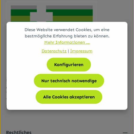
Diese Website verwendet Cookies, um eine
bestmögliche Erfahrung bieten zu können.
Mehr Informationen ...
Datenschutz
|
Impressum
Konfigurieren
Bundesamt für Sicherheit im Gesundheitswesen (BASG)
Nur technisch notwendige
AGES-Medizinmarktaufsicht (AGES MEA)
Traisengasse 5, A-1200 Wien
Alle Cookies akzeptieren
Tel.:
+43 (0)50 555-36111
E-Mail:
fernabsatz@ages.at
Rechtliches