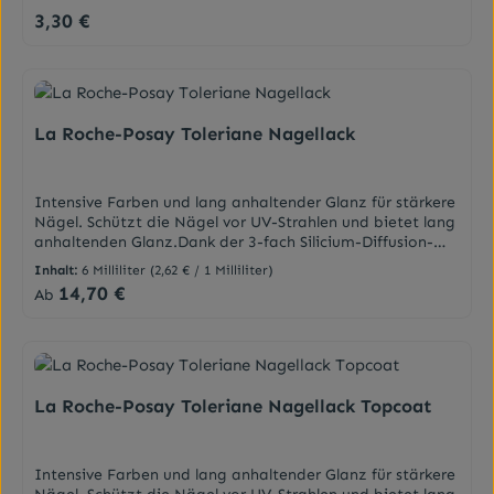
Der integrierte Reiniger sorgt für saubere Nagelränder.
3,30 €
Regulärer Preis:
Ihr praktisches 3-in-1-Tool für gepflegte Hände und
Füße. DarreichungsformHufstäbchen mit Gummi und
Reiniger
La Roche-Posay Toleriane Nagellack
Intensive Farben und lang anhaltender Glanz für stärkere
Nägel. Schützt die Nägel vor UV-Strahlen und bietet lang
anhaltenden Glanz.Dank der 3-fach Silicium-Diffusion-
Technology wird die Nagelstruktur wieder aufgebaut.
Inhalt:
6 Milliliter
(2,62 € / 1 Milliliter)
Getestet an empfindlichen Nägeln.EigenschaftenFrische,
14,70 €
Regulärer Preis:
Ab
glatte und nicht verschmierende Formel, die leicht an den
Nägeln haftet. Schützende, stärkende Pflege mit Silicium,
um Nägel zu reparieren und zu stärken. Dank der
Einbindung eines Mexoryl XL-Filters schützt die Formel
den Nagel vor UVA-/UVB-Strahlen und verhindert das
Gelbwerden. Ohne Formaldehyd. Ohne Toluol. Ohne
La Roche-Posay Toleriane Nagellack Topcoat
Kolophonium. Nickelfreie Mischkugeln.WirkstoffeSilizium
- Repariert und stärkt die Nägel.Mexoryl - Schützt vor
UVA- und UVB-
Intensive Farben und lang anhaltender Glanz für stärkere
Strahlen.DarreichungsformNagellackAnwendungFür