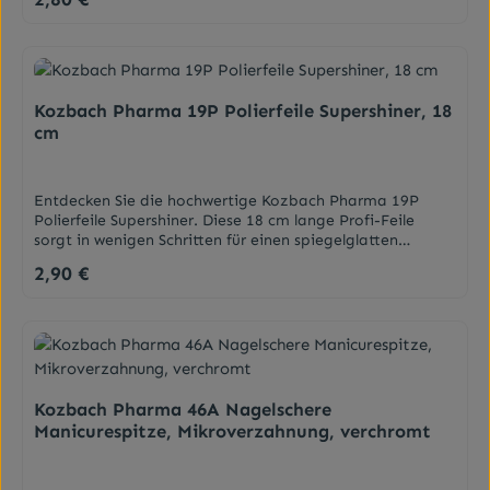
und biegsam, besteht aus einem Kartonkern und weist
zwei Seiten mit verschieden groben Flächen auf. Wussten
Sie schon, dass sich die Sandblattfeile zum Vorfeilen von
Nägeln mit Pilzbefall eignet? Von Nagelpilz befallene
Nägel sollten möglichst regelmäßig gekürzt werden.
Dabei ist es ratsam die Zehen und Finger trocken zu
Kozbach Pharma 19P Polierfeile Supershiner, 18
halten, da sich Pilzsporen im feuchtem Klima schneller
cm
vermehren. DarreichungsformFeilen
Entdecken Sie die hochwertige Kozbach Pharma 19P
Polierfeile Supershiner. Diese 18 cm lange Profi-Feile
sorgt in wenigen Schritten für einen spiegelglatten
Hochglanz auf Ihren Naturnägeln. Ideal für ein perfektes
2,90 €
Regulärer Preis:
Finish bei Maniküre und Pediküre.DarreichungsformFeile
Kozbach Pharma 46A Nagelschere
Manicurespitze, Mikroverzahnung, verchromt