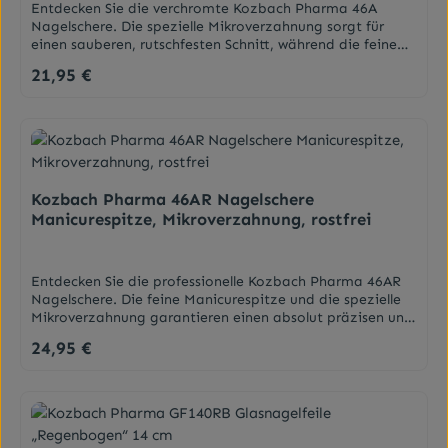
Entdecken Sie die verchromte Kozbach Pharma 46A
Nagelschere. Die spezielle Mikroverzahnung sorgt für
einen sauberen, rutschfesten Schnitt, während die feine
Manicurespitze selbst kleinste Nagelecken präzise formt.
21,95 €
Regulärer Preis:
Qualität für perfekte
Nagelpflege.DarreichungsformSchere
Kozbach Pharma 46AR Nagelschere
Manicurespitze, Mikroverzahnung, rostfrei
Entdecken Sie die professionelle Kozbach Pharma 46AR
Nagelschere. Die feine Manicurespitze und die spezielle
Mikroverzahnung garantieren einen absolut präzisen und
sauberen Schnitt ohne Abrutschen. Gefertigt aus
24,95 €
Regulärer Preis:
rostfreiem Edelstahl für höchste
Qualität.DarreichungsformSchere