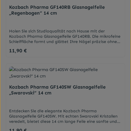
Kozbach Pharma GF140RB Glasnagelfeile
„Regenbogen“ 14 cm
Holen Sie sich Studioqualität nach Hause mit der
Kozbach Pharma Glasnagelfeile GF140RB. Die mikrofeine
Schleiffläche formt und glättet Ihre Nägel präzise ohne
auszufransen. Das 14 cm große Regenbogen-Modell ist
11,90 €
Regulärer Preis:
perfekt für Maniküre & Pediküre. Der Glasnagelfeile
gehört der Vielseitigkeitspreis. Sie ist Nagelfeile,
Nagelreiniger, Nagelhautschieber und Hornhautfeile in
einem. Hervorragend geeignet zum schonenden Formen
des Nagels und Glätten rauer Kanten, schaffen sie bei
beständiger Anwendung einen kräftigen und gesunden
Nagel. Sie ist zudem sterilisierbar, antiallergisch,
Kozbach Pharma GF140SW Glasnagelfeile
langlebig, für Diabetiker geeignet und mit Wasser leicht
„Swarovski“ 14 cm
zu reinigen. Besonders bei Nagelspliss ist diese Feile zu
empfehlen! DarreichungsformNagelfeile (ACHTUNG:
Farbe/Design ist nicht frei wählbar)
Entdecken Sie die elegante Kozbach Pharma
Glasnagelfeile GF140SW. Mit echten Swarovski Kristallen
veredelt, bietet diese 14 cm lange Feile eine sanfte und
effektive Nagelpflege. Ideal für präzises Formen und
11,90 €
Regulärer Preis: