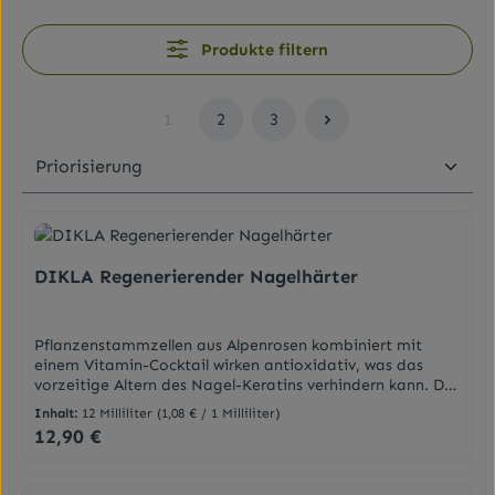
Produkte filtern
1
2
3
Seite
Seite
Seite
DIKLA Regenerierender Nagelhärter
Pflanzenstammzellen aus Alpenrosen kombiniert mit
einem Vitamin-Cocktail wirken antioxidativ, was das
vorzeitige Altern des Nagel-Keratins verhindern kann. Der
Regenerierende Nagelhärter kräftigt den Nagel und
Inhalt:
12 Milliliter
(1,08 € / 1 Milliliter)
vermindert Splittern. Ein schützender und
12,90 €
Regulärer Preis:
langanhaltender Waterproof-Film schützt den Nagel vor
dem Aufweichen beim Kontakt mit Wasser.Eigenschaften
Vitamin-Komplex hilft effizient bei splitternden,