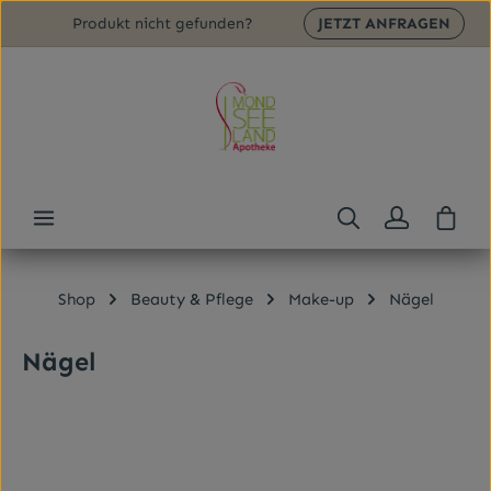
Produkt nicht gefunden?
JETZT ANFRAGEN
Zum Hauptinhalt springen
Ware
Shop
Beauty & Pflege
Make-up
Nägel
Nägel