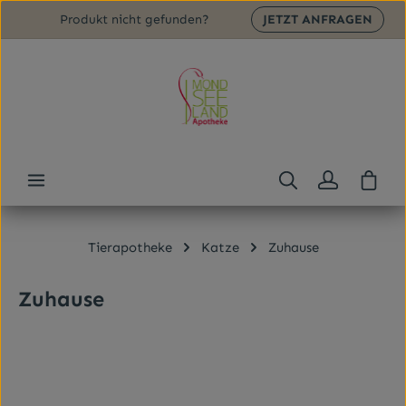
Produkt nicht gefunden?
JETZT ANFRAGEN
Zum Hauptinhalt springen
Ware
Tierapotheke
Katze
Zuhause
Zuhause