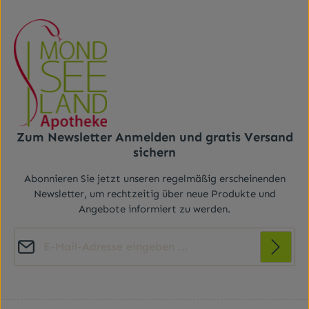
Zum Newsletter Anmelden und gratis Versand
sichern
Abonnieren Sie jetzt unseren regelmäßig erscheinenden
Newsletter, um rechtzeitig über neue Produkte und
Angebote informiert zu werden.
E-Mail-Adresse*
Diese Seite ist durch reCAPTCHA geschützt und es gelten die
Datenschutz
Datenschutzrichtlinie
Die mit einem Stern (*) markierten Felder sind
und
Nutzungsbedingungen
.
Ich habe die
Datenschutzbestimmungen
zur
Pflichtfelder.