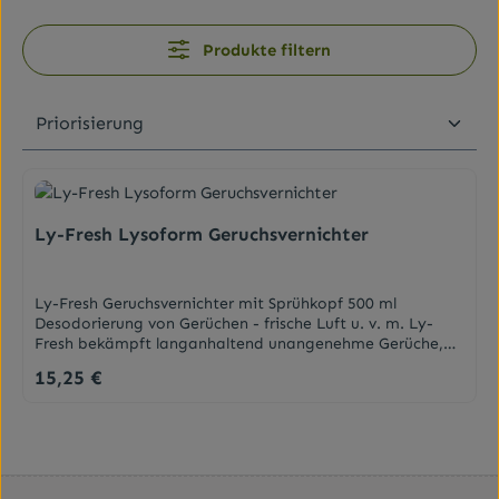
Produkte filtern
Ly-Fresh Lysoform Geruchsvernichter
Ly-Fresh Geruchsvernichter mit Sprühkopf 500 ml
Desodorierung von Gerüchen - frische Luft u. v. m. Ly-
Fresh bekämpft langanhaltend unangenehme Gerüche,
ist vielseitig anwendbar und sparsam im Verbrauch. Das
15,25 €
Regulärer Preis:
Produkt vernichtet Geruch und ist biologisch abbaubar.
Mit neutralisierendem Wirkstoff, der präventiv gegen die
Bildung übler Gerüche wirkt. Zusammensetzung < 5%
nichtionische Tenside Duftstoffe Inhalt
500mlSicherheitsdatenblatt