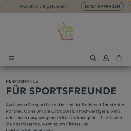
Produkt nicht gefunden?
JETZT ANFRAGEN
Zum Hauptinhalt springen
Ware
Bildergalerie überspringen
PERFORMANCE
FÜR SPORTSFREUNDE
Auch wenn Sie sportlich aktiv sind, ist Bodymed Ihr starker
Partner. Ob es um die Extraportion hochwertiges Eiweiß
oder einen ausgewogenen Vitalstoffmix geht – hier finden
Sie das Passende, wenn es um Fitness und
Leistungsfähigkeit geht.