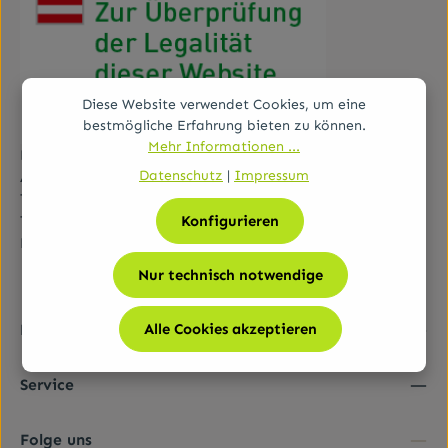
Diese Website verwendet Cookies, um eine
bestmögliche Erfahrung bieten zu können.
Mehr Informationen ...
Bundesamt für Sicherheit im Gesundheitswesen (BASG)
Datenschutz
|
Impressum
AGES-Medizinmarktaufsicht (AGES MEA)
Traisengasse 5, A-1200 Wien
Konfigurieren
Tel.:
+43 (0)50 555-36111
E-Mail:
fernabsatz@ages.at
Nur technisch notwendige
Alle Cookies akzeptieren
Rechtliches
Service
Folge uns