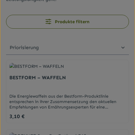
Produkte filtern
BESTFORM – WAFFELN
Die Energiewaffeln aus der Bestform-Produktlinie
entsprechen in ihrer Zusammensetzung den aktuellen
Empfehlungen von Ernährungsexperten für eine
kohlenhydratreduzierte, fettmodifizierte und
3,10 €
Regulärer Preis:
eiweißoptimierte Ernährungsweise. Die Energiewaffeln
sind reich an Eiweiß und arm an Kohlenhydraten.Die
knusprigen Waffeln schmecken lecker, machen satt und
liefern extra viel Energie durch die extra Portion Eiweiß