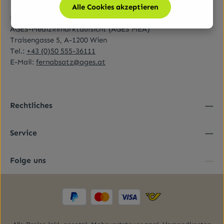
Alle Cookies akzeptieren
Bundesamt für Sicherheit im Gesundheitswesen (BASG)
AGES-Medizinmarktaufsicht (AGES MEA)
Traisengasse 5, A-1200 Wien
Tel.:
+43 (0)50 555-36111
E-Mail:
fernabsatz@ages.at
Rechtliches
Service
Folge uns