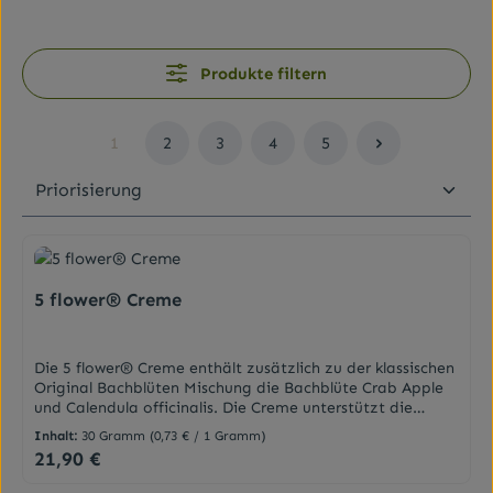
Produkte filtern
1
2
3
4
5
Seite
Seite
Seite
Seite
Seite
5 flower® Creme
Die 5 flower® Creme enthält zusätzlich zu der klassischen
Original Bachblüten Mischung die Bachblüte Crab Apple
und Calendula officinalis. Die Creme unterstützt die
natürlichen Hautfunktionen, schützt die Haut, spendet
Inhalt:
30 Gramm
(0,73 € / 1 Gramm)
Feuchtigkeit und wirkt beruhigend. Wie die
21,90 €
Regulärer Preis:
Bachblütenessenzen fördert sie unser Wohlbefinden. Die
Creme kann für Gesicht und Körper verwendet werden, ist