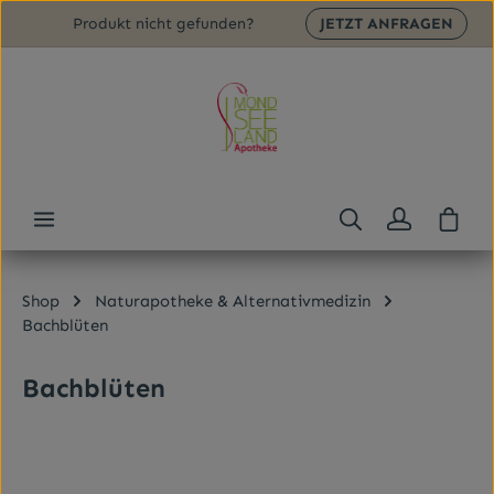
Produkt nicht gefunden?
JETZT ANFRAGEN
Zum Hauptinhalt springen
Ware
Shop
Naturapotheke & Alternativmedizin
Bachblüten
Bachblüten