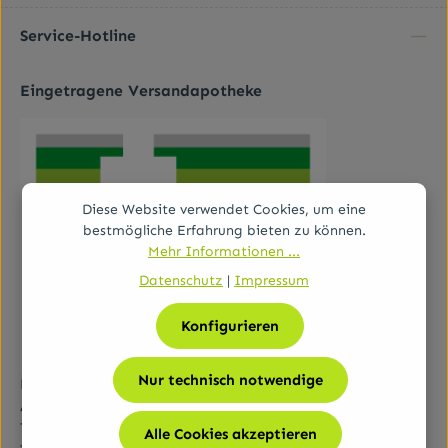
Ich habe die
Datenschutzbestimmungen
zur
Pflichtfelder.
Kenntnis genommen und die
AGB
gelesen und bin
Service-Hotline
mit ihnen einverstanden.
*
Eingetragene Versandapotheke
Diese Website verwendet Cookies, um eine
bestmögliche Erfahrung bieten zu können.
Mehr Informationen ...
Datenschutz
|
Impressum
Konfigurieren
Nur technisch notwendige
Bundesamt für Sicherheit im Gesundheitswesen (BASG)
AGES-Medizinmarktaufsicht (AGES MEA)
Traisengasse 5, A-1200 Wien
Alle Cookies akzeptieren