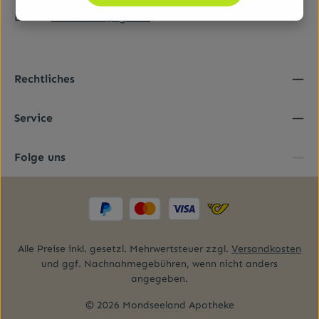
Tel.:
+43 (0)50 555-36111
E-Mail:
fernabsatz@ages.at
Rechtliches
Service
Folge uns
Alle Preise inkl. gesetzl. Mehrwertsteuer zzgl.
Versandkosten
und ggf. Nachnahmegebühren, wenn nicht anders
angegeben.
© 2026 Mondseeland Apotheke