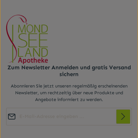
Zum Newsletter Anmelden und gratis Versand
sichern
Abonnieren Sie jetzt unseren regelmäßig erscheinenden
Newsletter, um rechtzeitig über neue Produkte und
Angebote informiert zu werden.
E-Mail-Adresse*
Diese Seite ist durch reCAPTCHA geschützt und es gelten die
Datenschutz
Datenschutzrichtlinie
Die mit einem Stern (*) markierten Felder sind
und
Nutzungsbedingungen
.