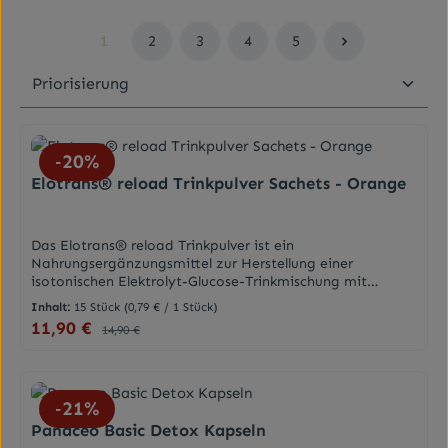
1
2
3
4
5
Seite
Seite
Seite
Seite
Seite
20
%
Elotrans® reload Trinkpulver Sachets - Orange
Das Elotrans® reload Trinkpulver ist ein
Nahrungsergänzungsmittel zur Herstellung einer
isotonischen Elektrolyt-Glucose-Trinkmischung mit
Vitaminen, Mineralstoffen und Cholin. Mit Orangen-
Inhalt:
15 Stück
(0,79 € / 1 Stück)
Geschmack, Zucker und Süßungsmittel.Elotrans® reload
11,90 €
Verkaufspreis:
Regulärer Preis:
14,90 €
ist ein Nahrungsergänzungsmittel, das den Körper mit
ausgesuchten Inhaltsstoffen unterstützt1. Die Basis
bildet eine Elektrolyt-Glucose-Mischung, die mit
Vitaminen, Mineralstoffen und Cholin angereichert wurde.
21
%
Damit ist Elotrans® reload ein wertvoller Begleiter nach
anstrengenden Aktivitäten oder bei Erschöpfung1. Was
Panaceo Basic Detox Kapseln
sind Elektrolyte und wozu dienen sie im menschlichen