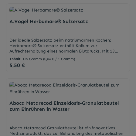
und anschließend 10 Minuten ziehen lassen. Inhaltsstoffe
Birkenblätter, Schafgarbe, Melisse, Brennessel,
Ringelblumen, Walnussblätter Inhalt40 Filterbeutel
A.Vogel Herbamare® Salzersatz
Der ideale Salzersatz beim natriumarmen Kochen:
Herbamare® Salzersatz enthält Kalium zur
Aufrechterhaltung eines normalen Blutdrucks. Mit 13
erntefrischen Bio-Kräutern und Gemüsen, vegan und
Inhalt:
125 Gramm
(0,04 € / 1 Gramm)
glutenfrei. Würzen ohne Reue.Herbamare® Salzersatzz*,
5,50 €
Regulärer Preis:
eine Mischung aus erntefrischen, biologisch angebauten
Kräutern und Gemüsen. Es ersetzt herkömmliches Salz
beim natriumarmen oder natriumfreien Kochen.
Verwenden Sie Herbamare Blutdrucksalz zum Würzen von
Gemüse, Fleisch, Fisch, Sossen, Salaten, Reis, Eiern, etc.
*Kalium trägt zur Aufrechterhaltung eines normalen
Blutdrucks bei.EigenschaftenFür Gemüse, Fleisch, Fisch,
Aboca Metarecod Einzeldosis-Granulatbeutel
Sossen, Salaten, Reis, Eiern, etc.Salzersatz mit Kalium –
zum Einrühren in Wasser
trägt zur Aufrechterhaltung eines normalen Blutdrucks
bei.Es ersetzt herkömmliches Salz beim natriumarmen
oder natriumfreien Kochen. 13 frisch, per Hand geerntete
Bio Gemüse & Bio Kräuter Laktosefrei, glutenfrei Ohne
Aboca Metarecod Granulatbeutel ist ein innovatives
Zusatzstoffe VeganDarreichungsformSalzAnwendungWic
Medizinprodukt, das zur Behandlung des metabolischen