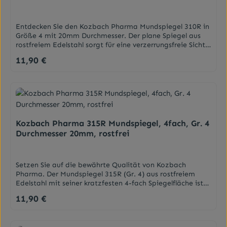
Zahnfleischrand zu reinigen - wo sich Zahnbelag und
Bakterien ansammeln. Die Bürste massiert auch Dein
Zahnfleisch. Für eine super-sanfte, extra tiefe Reinigung,
Entdecken Sie den Kozbach Pharma Mundspiegel 310R in
die Du Tag für Tag frisch und sauber fühlen
Größe 4 mit 20mm Durchmesser. Der plane Spiegel aus
lässt.EigenschaftenKompatibel mit allen GUM® SONIC
rostfreiem Edelstahl sorgt für eine verzerrungsfreie Sicht
batteriebetriebenen ZahnbürstenBietet ein super-sanftes
und ist ideal für die präzise zahnärztliche Diagnostik und
11,90 €
Regulärer Preis:
Putzerlebnis für schmerzempfindliche Zähne und
Behandlung. Langlebig & sterilisierbar.
empfindliches ZahnfleischUltraweiche, beidseitig spitz
DarreichungsformMundspiegel
zulaufende Borsten für eine sanfte, extra tiefe
ReinigungEntfernt Plaque (Zahnbelag) 88% tiefer in
schwer zugänglichen Bereichen1Leicht austauschbar, um
Plastikmüll zu reduzieren1 vs. Sensitive-Zahnbürste mit
planem BorstenfeldDarreichungsformErsatzbürstenköpfe
Kozbach Pharma 315R Mundspiegel, 4fach, Gr. 4
Durchmesser 20mm, rostfrei
Setzen Sie auf die bewährte Qualität von Kozbach
Pharma. Der Mundspiegel 315R (Gr. 4) aus rostfreiem
Edelstahl mit seiner kratzfesten 4-fach Spiegelfläche ist
extrem langlebig und ideal für den intensiven Einsatz in
11,90 €
Regulärer Preis:
der modernen Zahnarztpraxis.
DarreichungsformMundspiegel