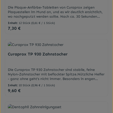
Die Plaque-Anfärbe-Tabletten von Curaprox zeigen
Plaquestellen im Mund an, und es wir deutlich ersichtlich,
wo nachgeputzt werden sollte. Nach ca. 30 Sekunden
Kauen färbt die Tablette alte Plaque blau und neu
Inhalt:
12 Stück
(0,61 € / 1 Stück)
gebildete Plaque rot.Curaprox Plaque-Anfärbe-Tabletten
7,30 €
Regulärer Preis:
sind wertvolle Helfer mit Erfolgsgarantie. Sie zeigen
Plaquestellen im Mund an, und es wir deutlich ersichtlich,
wo nachgeputzt werden sollte. Ein Zusatzeffekt:
Plaquefinder motiviert: Zu sehen, wie die Plaque weniger
wird, ist die schönste
Belohnung.EigenschaftenZweifarben-System: färbt alte,
Curaprox TP 930 Zahnstocher
strukturierte Plaque blau und neu gebildete Plaque
rotErythrosin-frei (E127)Mit angenehmem
FruchtgeschmackAnwendungsgebieteKieferorthopädieKi
Die Curaprox TP 930 Zahnstocher sind stabile, feine
nderzahnpflegeSaubere
Nylon-Zahnstocher mit beflockter Spitze.Nützliche Helfer
ZähneZahnbelagDarreichungsformTabletten
- ganz ohne geht's nicht immer. Besonders in engen
Zwischenräumen der Schneidezähne ist Zahnseide eine
Inhalt:
10 Stück
(0,96 € / 1 Stück)
sinnvolle Pflegeunterstützung. Curaprox verfügt für alle
9,60 €
Regulärer Preis:
Bedürfnisse über eine breite Palette an Zahnseide und
Zahnstocher.Anwendungsgebiete Saubere
ZähneZahnbelagZahnfleischblutenZahnfleischentzündun
gDarreichungsformZahnstocher