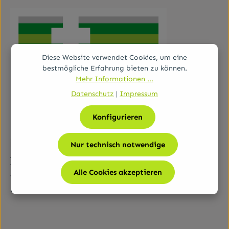
Diese Website verwendet Cookies, um eine
bestmögliche Erfahrung bieten zu können.
Mehr Informationen ...
Datenschutz
|
Impressum
Konfigurieren
Bundesamt für Sicherheit im Gesundheitswesen (BASG)
Nur technisch notwendige
AGES-Medizinmarktaufsicht (AGES MEA)
Traisengasse 5, A-1200 Wien
Alle Cookies akzeptieren
Tel.:
+43 (0)50 555-36111
E-Mail:
fernabsatz@ages.at