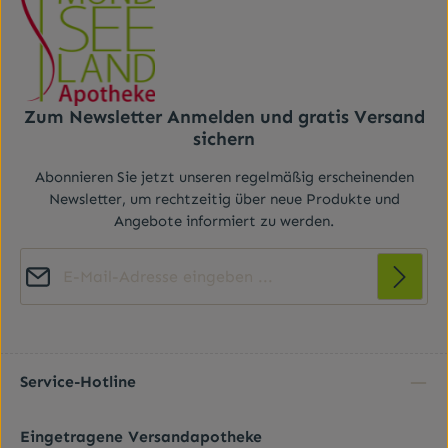
Zum Newsletter Anmelden und gratis Versand
sichern
Abonnieren Sie jetzt unseren regelmäßig erscheinenden
Newsletter, um rechtzeitig über neue Produkte und
Angebote informiert zu werden.
E-Mail-Adresse*
Diese Seite ist durch reCAPTCHA geschützt und es gelten die
Datenschutz
Datenschutzrichtlinie
Die mit einem Stern (*) markierten Felder sind
und
Nutzungsbedingungen
.
Ich habe die
Datenschutzbestimmungen
zur
Pflichtfelder.
Kenntnis genommen und die
AGB
gelesen und bin
Service-Hotline
mit ihnen einverstanden.
*
Eingetragene Versandapotheke