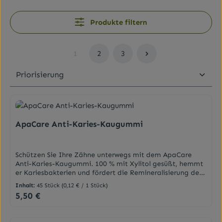
Produkte filtern
1
2
3
Seite
Seite
Seite
ApaCare Anti-Karies-Kaugummi
Schützen Sie Ihre Zähne unterwegs mit dem ApaCare
Anti-Karies-Kaugummi. 100 % mit Xylitol gesüßt, hemmt
er Kariesbakterien und fördert die Remineralisierung des
Zahnschmelzes. Ideal nach dem Essen für ein gesundes
Inhalt:
45 Stück
(0,12 € / 1 Stück)
Lächeln und frischen Atem.Effektive Zahnmineralisation
5,50 €
Regulärer Preis:
für alle.Wirkung: Zur Vorbeugung von Karies,
insbesondere bei Kindern, Jugendlichen und Senioren.Bei
hoher Kariesanfälligkeit und bei Mundtrockenheit.Nach