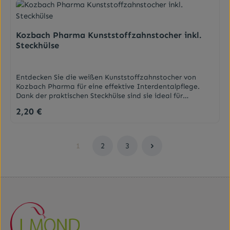
Kozbach Pharma Kunststoffzahnstocher inkl.
Steckhülse
Entdecken Sie die weißen Kunststoffzahnstocher von
Kozbach Pharma für eine effektive Interdentalpflege.
Dank der praktischen Steckhülse sind sie ideal für
unterwegs. Reinigen Sie Ihre Zahnzwischenräume sanft,
2,20 €
Regulärer Preis:
sicher und hygienisch.
DarreichungsformKunststoffzahnstocher Achtung: Farben
nicht frei wählbar.
1
2
3
Seite
Seite
Seite