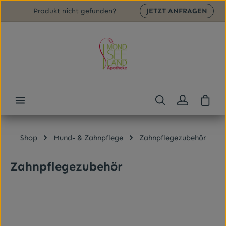
Produkt nicht gefunden?
JETZT ANFRAGEN
Zum Hauptinhalt springen
Ware
Shop
Mund- & Zahnpflege
Zahnpflegezubehör
Zahnpflegezubehör