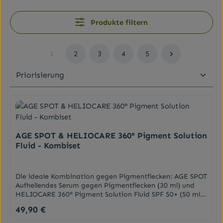
Produkte filtern
1
2
3
4
5
Seite
Seite
Seite
Seite
Seite
AGE SPOT & HELIOCARE 360° Pigment Solution
Fluid - Kombiset
Die ideale Kombination gegen Pigmentflecken: AGE SPOT
Aufhellendes Serum gegen Pigmentflecken (30 ml) und
HELIOCARE 360° Pigment Solution Fluid SPF 50+ (50 ml)
verhindert und reduziert Hyperpigmentierung.AGE SPOT
49,90 €
Regulärer Preis:
Aufhellendes Serum ist eine hochwirksame Pflege, die
speziell entwickelt wurde, um Pigmentstörungen wie