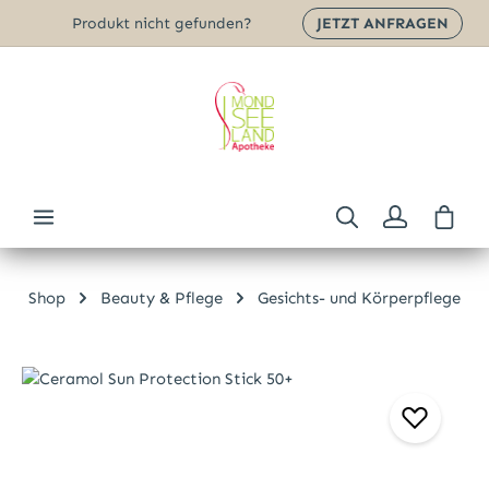
Produkt nicht gefunden?
JETZT ANFRAGEN
Zum Hauptinhalt springen
Ware
Shop
Beauty & Pflege
Gesichts- und Körperpflege
Bildergalerie überspringen