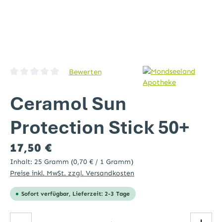
Bewerten
Durchschnittliche Bewertung von 0 von 5 Sternen
Ceramol Sun
Protection Stick 50+
Regulärer Preis:
17,50 €
Inhalt:
25 Gramm
(0,70 € / 1 Gramm)
Preise inkl. MwSt. zzgl. Versandkosten
Sofort verfügbar, Lieferzeit: 2-3 Tage
Produkt Anzahl: Gib den gewünschten Wert ein ode