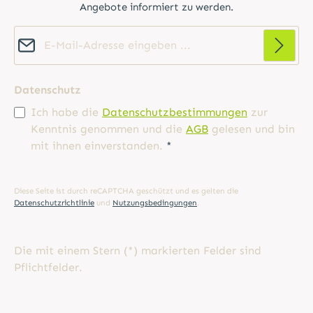
Angebote informiert zu werden.
E-Mail-Adresse*
Datenschutz
Ich habe die
Datenschutzbestimmungen
zur
Kenntnis genommen und die
AGB
gelesen und bin
mit ihnen einverstanden.
*
Diese Seite ist durch reCAPTCHA geschützt und es gelten die
Datenschutzrichtlinie
und
Nutzungsbedingungen
.
Die mit einem Stern (*) markierten Felder sind
Pflichtfelder.