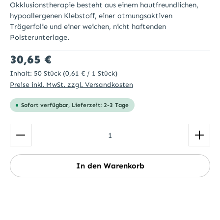
Okklusionstherapie besteht aus einem hautfreundlichen,
hypoallergenen Klebstoff, einer atmungsaktiven
Trägerfolie und einer weichen, nicht haftenden
Polsterunterlage.
Regulärer Preis:
30,65 €
Inhalt:
50 Stück
(0,61 € / 1 Stück)
Preise inkl. MwSt. zzgl. Versandkosten
Sofort verfügbar, Lieferzeit: 2-3 Tage
Produkt Anzahl: Gib den gewünschten Wert ein ode
In den Warenkorb