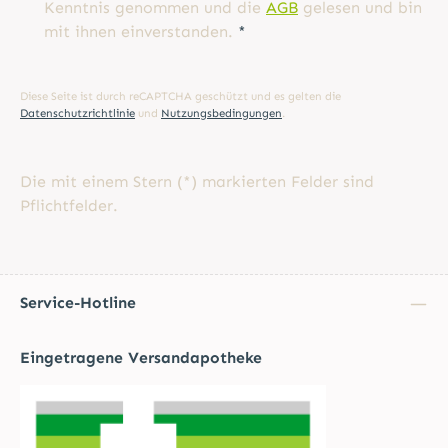
Kenntnis genommen und die
AGB
gelesen und bin
mit ihnen einverstanden.
*
Diese Seite ist durch reCAPTCHA geschützt und es gelten die
Datenschutzrichtlinie
und
Nutzungsbedingungen
.
Die mit einem Stern (*) markierten Felder sind
Pflichtfelder.
Service-Hotline
Eingetragene Versandapotheke