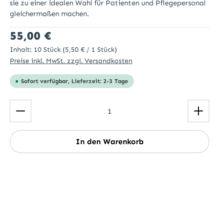
sie zu einer idealen Wahl für Patienten und Pflegepersonal
gleichermaßen machen.
Regulärer Preis:
55,00 €
Inhalt:
10 Stück
(5,50 € / 1 Stück)
Preise inkl. MwSt. zzgl. Versandkosten
Sofort verfügbar, Lieferzeit: 2-3 Tage
Produkt Anzahl: Gib den gewünschten Wert ein ode
In den Warenkorb