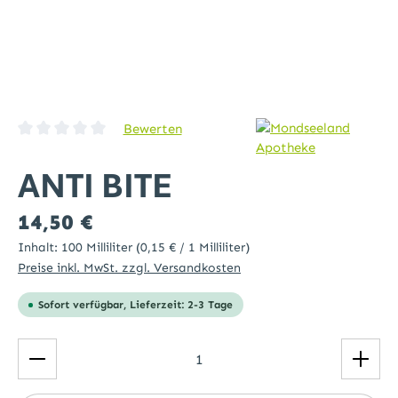
Bewerten
Durchschnittliche Bewertung von 0 von 5 Sternen
ANTI BITE
Regulärer Preis:
14,50 €
Inhalt:
100 Milliliter
(0,15 € / 1 Milliliter)
Preise inkl. MwSt. zzgl. Versandkosten
Sofort verfügbar, Lieferzeit: 2-3 Tage
Produkt Anzahl: Gib den gewünschten Wert ein ode