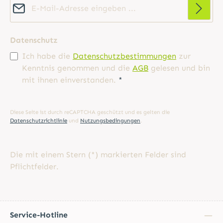
Datenschutz
Ich habe die
Datenschutzbestimmungen
zur
Kenntnis genommen und die
AGB
gelesen und bin
mit ihnen einverstanden.
*
Diese Seite ist durch reCAPTCHA geschützt und es gelten die
Datenschutzrichtlinie
und
Nutzungsbedingungen
.
Die mit einem Stern (*) markierten Felder sind
Pflichtfelder.
Service-Hotline