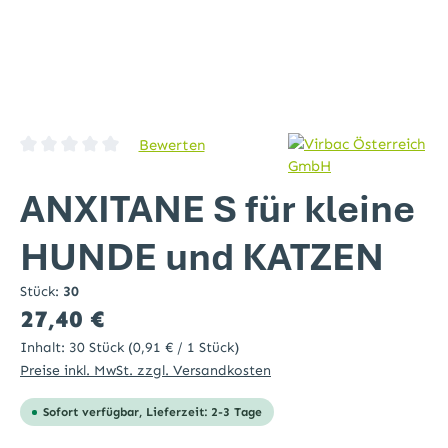
Bewerten
Durchschnittliche Bewertung von 0 von 5 Sternen
ANXITANE S für kleine
HUNDE und KATZEN
Stück:
30
Regulärer Preis:
27,40 €
Inhalt:
30 Stück
(0,91 € / 1 Stück)
Preise inkl. MwSt. zzgl. Versandkosten
Sofort verfügbar, Lieferzeit: 2-3 Tage