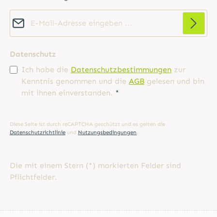
E-Mail-Adresse*
Datenschutz
Ich habe die
Datenschutzbestimmungen
zur
Kenntnis genommen und die
AGB
gelesen und bin
mit ihnen einverstanden.
*
Diese Seite ist durch reCAPTCHA geschützt und es gelten die
Datenschutzrichtlinie
und
Nutzungsbedingungen
.
Die mit einem Stern (*) markierten Felder sind
Pflichtfelder.