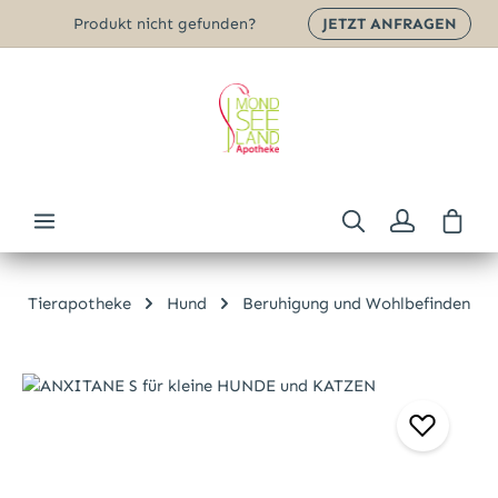
Produkt nicht gefunden?
JETZT ANFRAGEN
Zum Hauptinhalt springen
Ware
Tierapotheke
Hund
Beruhigung und Wohlbefinden
Bildergalerie überspringen