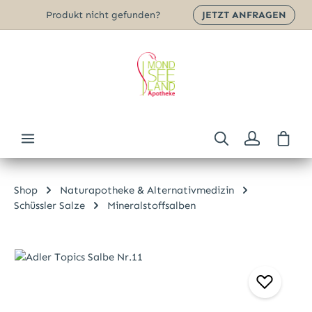
Produkt nicht gefunden?
JETZT ANFRAGEN
Zum Hauptinhalt springen
Ware
Shop
Naturapotheke & Alternativmedizin
Schüssler Salze
Mineralstoffsalben
Bildergalerie überspringen