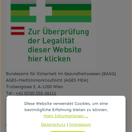
Bundesamt für Sicherheit im Gesundheitswesen (BASG)
AGES-Medizinmarktaufsicht (AGES MEA)
Traisengasse 5, A-1200 Wien
Tel.:
+43 (0)50 555-36111
E-Mail:
fernabsatz@ages.at
Diese Website verwendet Cookies, um eine
bestmögliche Erfahrung bieten zu können.
Mehr Informationen ...
Datenschutz
|
Impressum
Rechtliches