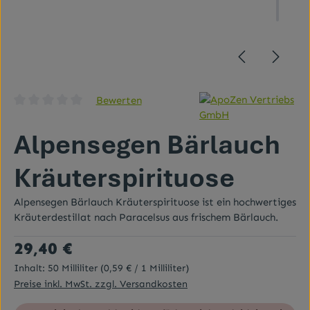
Bewerten
Durchschnittliche Bewertung von 0 von 5 Sternen
Alpensegen Bärlauch
Kräuterspirituose
Alpensegen Bärlauch Kräuterspirituose ist ein hochwertiges
Kräuterdestillat nach Paracelsus aus frischem Bärlauch.
Regulärer Preis:
29,40 €
Inhalt:
50 Milliliter
(0,59 € / 1 Milliliter)
Preise inkl. MwSt. zzgl. Versandkosten