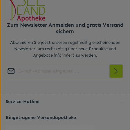
Zum Newsletter Anmelden und gratis Versand
sichern
Abonnieren Sie jetzt unseren regelmäßig erscheinenden
Newsletter, um rechtzeitig über neue Produkte und
Angebote informiert zu werden.
E-Mail-Adresse*
Diese Seite ist durch reCAPTCHA geschützt und es gelten die
Datenschutz
Datenschutzrichtlinie
Die mit einem Stern (*) markierten Felder sind
und
Nutzungsbedingungen
.
Ich habe die
Datenschutzbestimmungen
zur
Pflichtfelder.
Kenntnis genommen und die
AGB
gelesen und bin
Service-Hotline
mit ihnen einverstanden.
*
Eingetragene Versandapotheke