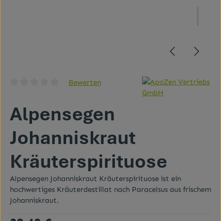
Bewerten
Durchschnittliche Bewertung von 0 von 5 Sternen
Alpensegen
Johanniskraut
Kräuterspirituose
Alpensegen Johanniskraut Kräuterspirituose ist ein
hochwertiges Kräuterdestillat nach Paracelsus aus frischem
Johanniskraut.
Regulärer Preis: