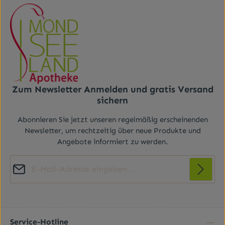
Zum Newsletter Anmelden und gratis Versand
sichern
Abonnieren Sie jetzt unseren regelmäßig erscheinenden
Newsletter, um rechtzeitig über neue Produkte und
Angebote informiert zu werden.
E-Mail-Adresse*
Diese Seite ist durch reCAPTCHA geschützt und es gelten die
Datenschutz
Datenschutzrichtlinie
Die mit einem Stern (*) markierten Felder sind
und
Nutzungsbedingungen
.
Ich habe die
Datenschutzbestimmungen
zur
Pflichtfelder.
Kenntnis genommen und die
AGB
gelesen und bin
Service-Hotline