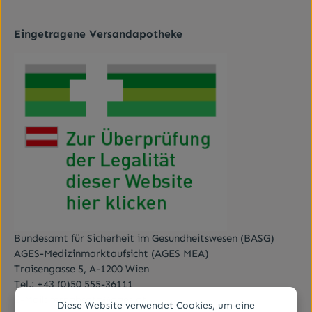
mit ihnen einverstanden.
*
Eingetragene Versandapotheke
Bundesamt für Sicherheit im Gesundheitswesen (BASG)
AGES-Medizinmarktaufsicht (AGES MEA)
Traisengasse 5, A-1200 Wien
Tel.:
+43 (0)50 555-36111
E-Mail:
fernabsatz@ages.at
Diese Website verwendet Cookies, um eine