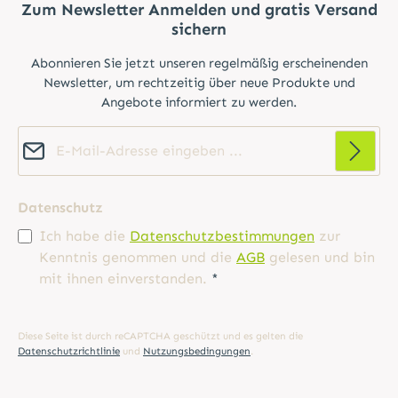
Zum Newsletter Anmelden und gratis Versand
sichern
Abonnieren Sie jetzt unseren regelmäßig erscheinenden
Newsletter, um rechtzeitig über neue Produkte und
Angebote informiert zu werden.
E-Mail-Adresse*
Datenschutz
Ich habe die
Datenschutzbestimmungen
zur
Kenntnis genommen und die
AGB
gelesen und bin
mit ihnen einverstanden.
*
Diese Seite ist durch reCAPTCHA geschützt und es gelten die
Datenschutzrichtlinie
und
Nutzungsbedingungen
.