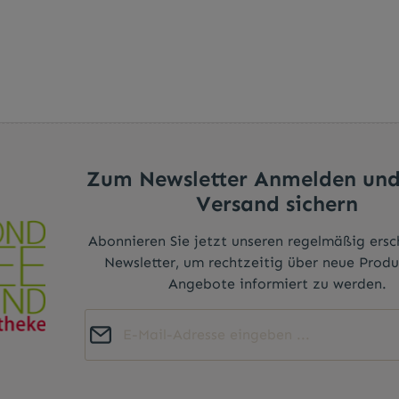
Zum Newsletter Anmelden und
Versand sichern
Abonnieren Sie jetzt unseren regelmäßig ers
Newsletter, um rechtzeitig über neue Prod
Angebote informiert zu werden.
E-Mail-Adresse*
Diese Seite ist durch reCAPTCHA geschützt und es gelten die
Datenschutz
Die mit einem Stern (*) markierten Felder sind
Datenschutzrichtlinie
und
Nutzungsbedingungen
.