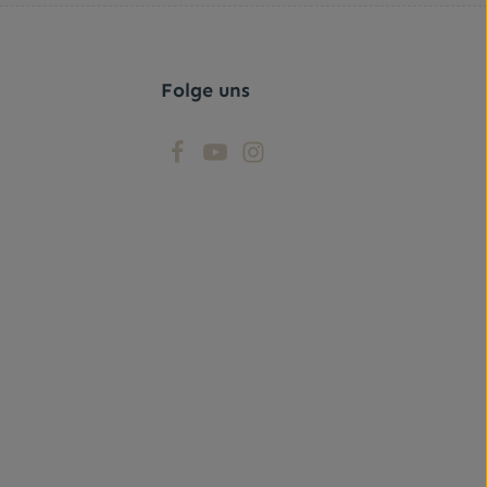
r Kenntnis
t ihnen
Folge uns