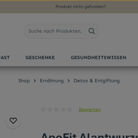
Produkt nicht gefunden?
FAST
GESCHENKE
GESUNDHEITSWISSEN
Shop
Ernährung
Detox & Entgiftung
Bewerten
Durchschnittliche Bewertung von 0 von 5 
ApoFit Alantwurz