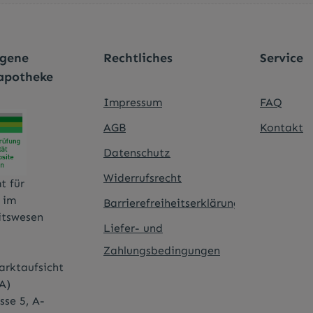
Ich habe die
Datenschutzbestimmungen
zu
Pflichtfelder.
genommen und die
AGB
gelesen und bin mi
einverstanden.
*
agene
Rechtliches
Service
apotheke
Impressum
FAQ
AGB
Kontakt
Datenschutz
Widerrufsrecht
t für
t im
Barrierefreiheitserklärung
itswesen
Liefer- und
Zahlungsbedingungen
rktaufsicht
A)
sse 5, A-