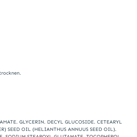
trocknen.
AMATE. GLYCERIN. DECYL GLUCOSIDE. CETEARYL
R) SEED OIL (HELIANTHUS ANNUUS SEED OIL).
TE. SODIUM STEAROYL GLUTAMATE. TOCOPHEROL.