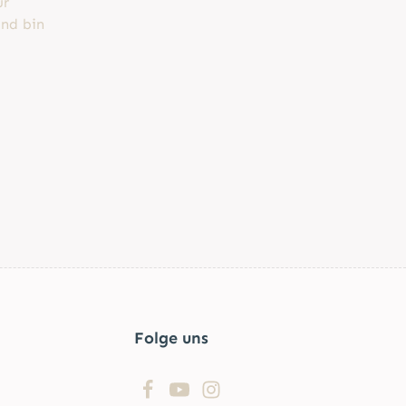
ur
nd bin
d
Folge uns