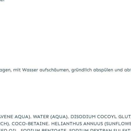
ragen, mit Wasser aufschäumen, gründlich abspülen und ab
(AVENE AQUA). WATER (AQUA). DISODIUM COCOYL GLUT
RCH). COCO-BETAINE. HELIANTHUS ANNUUS (SUNFLOWE
EED OIL. SODIUM BENZOATE. SODIUM DEXTRAN SULFA