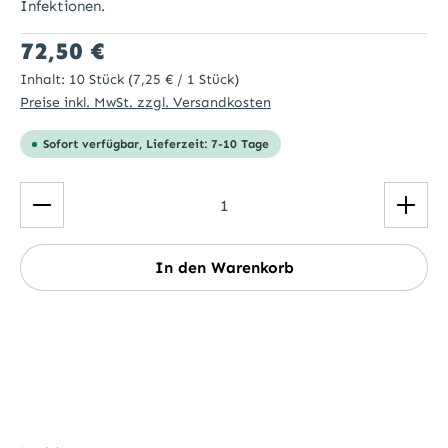
Infektionen.
Regulärer Preis:
72,50 €
Inhalt:
10 Stück
(7,25 € / 1 Stück)
Preise inkl. MwSt. zzgl. Versandkosten
Sofort verfügbar, Lieferzeit: 7-10 Tage
Produkt Anzahl: Gib den gewünschten Wert ein ode
In den Warenkorb