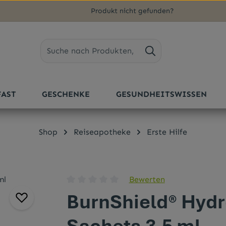
Produkt nicht gefunden?
FAST
GESCHENKE
GESUNDHEITSWISSEN
Shop
Reiseapotheke
Erste Hilfe
Bewerten
Durchschnittliche Bewertung von 0 von 5 
BurnShield® Hydr
Sachets 3,5 ml