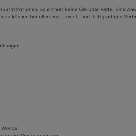
Hautirritationen. Es enthält keine Öle oder Fette. Eine An
bände können bei allen erst-, zweit- und drittgradigen V
rühungen
r Wunde.
ien in die Wunde gelangen.