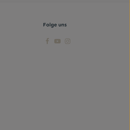
r Kenntnis
t ihnen
Folge uns