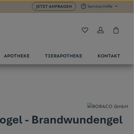
JETZT ANFRAGEN
Service/Hilfe
Du hast 0 Produkte auf 
Warenk
APOTHEKE
TIERAPOTHEKE
KONTAKT
Sternen
ogel - Brandwundengel