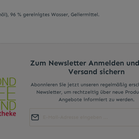
), 96 % gereinigtes Wasser, Geliermittel.
Zum Newsletter Anmelden und
Versand sichern
Abonnieren Sie jetzt unseren regelmäßig ers
Newsletter, um rechtzeitig über neue Prod
Angebote informiert zu werden.
E-Mail-Adresse*
Diese Seite ist durch reCAPTCHA geschützt und es gelten die
Datenschutz
Die mit einem Stern (*) markierten Felder sind
Datenschutzrichtlinie
und
Nutzungsbedingungen
.