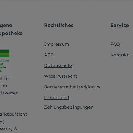
Ich habe die
Datenschutzbestimmungen
zu
Pflichtfelder.
genommen und die
AGB
gelesen und bin mi
einverstanden.
*
agene
Rechtliches
Service
apotheke
Impressum
FAQ
AGB
Kontakt
Datenschutz
Widerrufsrecht
t für
t im
Barrierefreiheitserklärung
itswesen
Liefer- und
Zahlungsbedingungen
rktaufsicht
A)
sse 5, A-