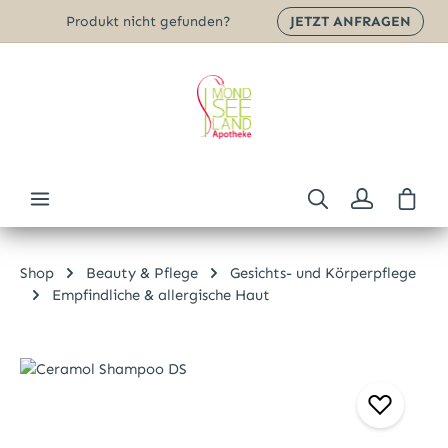
Produkt nicht gefunden?
JETZT ANFRAGEN
Zum Hauptinhalt springen
Ware
Shop
Beauty & Pflege
Gesichts- und Körperpflege
Empfindliche & allergische Haut
Bildergalerie überspringen