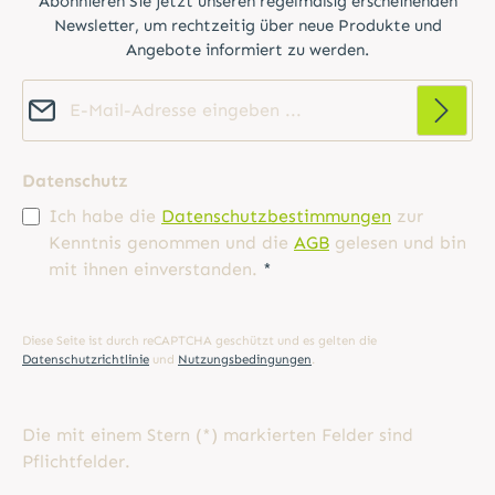
Abonnieren Sie jetzt unseren regelmäßig erscheinenden
Newsletter, um rechtzeitig über neue Produkte und
Angebote informiert zu werden.
E-Mail-Adresse*
Datenschutz
Ich habe die
Datenschutzbestimmungen
zur
Kenntnis genommen und die
AGB
gelesen und bin
mit ihnen einverstanden.
*
Diese Seite ist durch reCAPTCHA geschützt und es gelten die
Datenschutzrichtlinie
und
Nutzungsbedingungen
.
Die mit einem Stern (*) markierten Felder sind
Pflichtfelder.