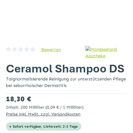
Bewerten
Durchschnittliche Bewertung von 0 von 5 Sternen
Ceramol Shampoo DS
Talgnormalisierende Reinigung zur unterstützenden Pflege
bei seborrhoischer Dermatitis
Regulärer Preis:
18,30 €
Inhalt:
200 Milliliter
(0,09 € / 1 Milliliter)
Preise inkl. MwSt. zzgl. Versandkosten
Sofort verfügbar, Lieferzeit: 2-3 Tage