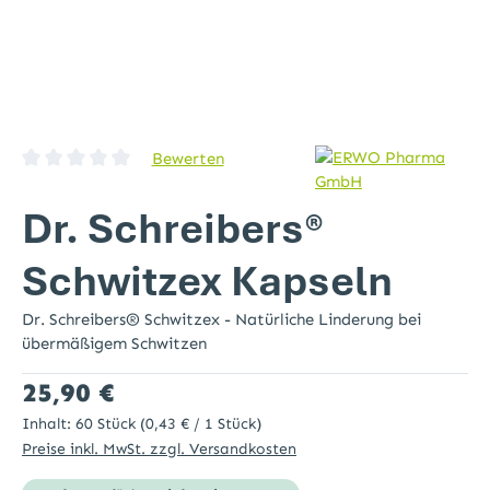
Bewerten
Durchschnittliche Bewertung von 0 von 5 Sternen
Dr. Schreibers®
Schwitzex Kapseln
Dr. Schreibers® Schwitzex - Natürliche Linderung bei
übermäßigem Schwitzen
Regulärer Preis:
25,90 €
Inhalt:
60 Stück
(0,43 € / 1 Stück)
Preise inkl. MwSt. zzgl. Versandkosten