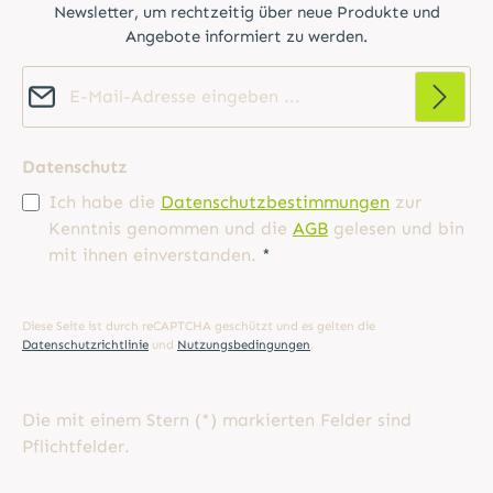
Newsletter, um rechtzeitig über neue Produkte und
Angebote informiert zu werden.
E-Mail-Adresse*
Datenschutz
Ich habe die
Datenschutzbestimmungen
zur
Kenntnis genommen und die
AGB
gelesen und bin
mit ihnen einverstanden.
*
Diese Seite ist durch reCAPTCHA geschützt und es gelten die
Datenschutzrichtlinie
und
Nutzungsbedingungen
.
Die mit einem Stern (*) markierten Felder sind
Pflichtfelder.