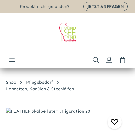
Produkt nicht gefunden?
JETZT ANFRAGEN
Zum Hauptinhalt springen
Ware
Shop
Pflegebedarf
Lanzetten, Kanülen & Stechhilfen
Bildergalerie überspringen