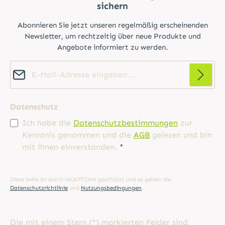
sichern
Abonnieren Sie jetzt unseren regelmäßig erscheinenden
Newsletter, um rechtzeitig über neue Produkte und
Angebote informiert zu werden.
E-Mail-Adresse*
Datenschutz
Ich habe die
Datenschutzbestimmungen
zur
Kenntnis genommen und die
AGB
gelesen und bin
mit ihnen einverstanden.
*
Diese Seite ist durch reCAPTCHA geschützt und es gelten die
Datenschutzrichtlinie
und
Nutzungsbedingungen
.
Die mit einem Stern (*) markierten Felder sind