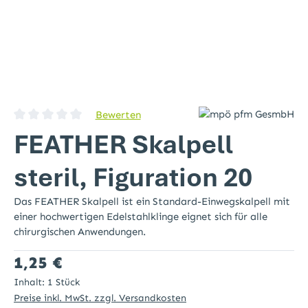
Bewerten
Durchschnittliche Bewertung von 0 von 5 Sternen
FEATHER Skalpell
steril, Figuration 20
Das FEATHER Skalpell ist ein Standard-Einwegskalpell mit
einer hochwertigen Edelstahlklinge eignet sich für alle
chirurgischen Anwendungen.
Regulärer Preis:
1,25 €
Inhalt:
1 Stück
Preise inkl. MwSt. zzgl. Versandkosten