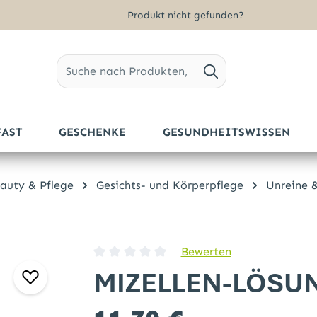
Produkt nicht gefunden?
FAST
GESCHENKE
GESUNDHEITSWISSEN
auty & Pflege
Gesichts- und Körperpflege
Unreine &
Bewerten
Durchschnittliche Bewertung von 0 von 5 
MIZELLEN-LÖSUNG
Regulärer Preis: