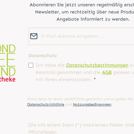
Abonnieren Sie jetzt unseren regelmäßig ers
Newsletter, um rechtzeitig über neue Prod
Angebote informiert zu werden.
E-Mail-Adresse*
Datenschutz
Ich habe die
Datenschutzbestimmungen
z
Kenntnis genommen und die
AGB
gelesen u
mit ihnen einverstanden.
*
Diese Seite ist durch reCAPTCHA geschützt und es gelten die
Datenschutzrichtlinie
und
Nutzungsbedingungen
.
Die mit einem Stern (*) markierten Felder sin
Pflichtfelder.