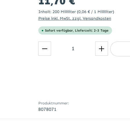
11,70 €
Inhalt:
200 Milliliter
(0,06 € / 1 Milliliter)
Preise inkl. MwSt. zzgl. Versandkosten
Sofort verfügbar, Lieferzeit: 2-3 Tage
Produkt Anzahl: Gib den ge
Produktnummer:
8078071