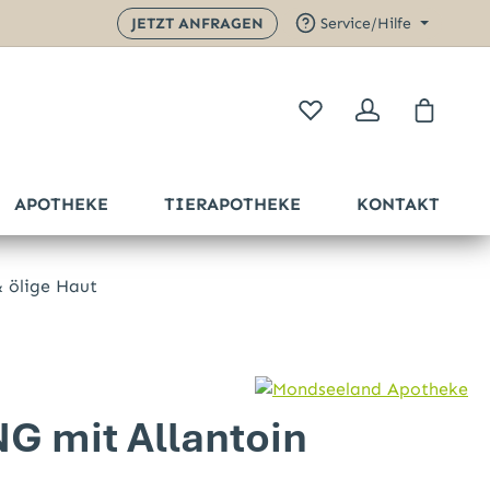
JETZT ANFRAGEN
Service/Hilfe
Warenk
APOTHEKE
TIERAPOTHEKE
KONTAKT
 ölige Haut
Sternen
 mit Allantoin