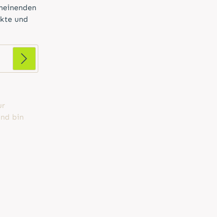
cheinenden
ukte und
ur
nd bin
d