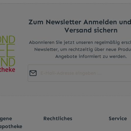
Zum Newsletter Anmelden und
Versand sichern
Abonnieren Sie jetzt unseren regelmäßig ers
Newsletter, um rechtzeitig über neue Prod
Angebote informiert zu werden.
E-Mail-Adresse*
Diese Seite ist durch reCAPTCHA geschützt und es gelten die
Datenschutz
Die mit einem Stern (*) markierten Felder sind
Datenschutzrichtlinie
und
Nutzungsbedingungen
.
Ich habe die
Datenschutzbestimmungen
zu
Pflichtfelder.
genommen und die
AGB
gelesen und bin mi
einverstanden.
*
agene
Rechtliches
Service
apotheke