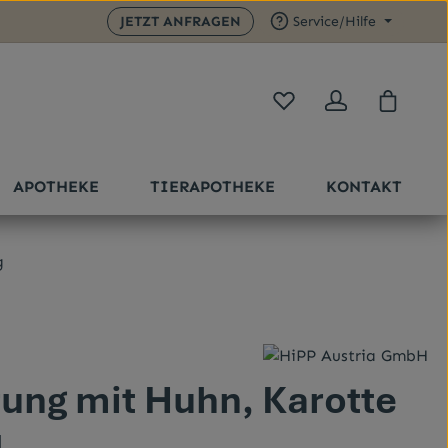
JETZT ANFRAGEN
Service/Hilfe
Du hast 0 Produkte auf 
Warenk
APOTHEKE
TIERAPOTHEKE
KONTAKT
g
Sternen
ung mit Huhn, Karotte
l