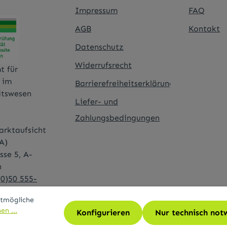
Impressum
FAQ
AGB
Kontakt
Datenschutz
Widerrufsrecht
t für
t im
Barrierefreiheitserklärung
itswesen
Liefer- und
Zahlungsbedingungen
rktaufsicht
A)
sse 5, A-
n
(0)50 555-
stmögliche
n ...
Konfigurieren
Nur technisch not
tz@ages.at