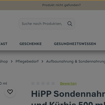
Produkt nicht gefunden?
FAST
GESCHENKE
GESUNDHEITSWISSEN
Shop
Pflegebedarf
Aufbaunahrung & Sondennahrun
Bewerten
Durchschnittliche Bewertung von 0 von 5 
HiPP Sondennahr
und Kürbis 500 m