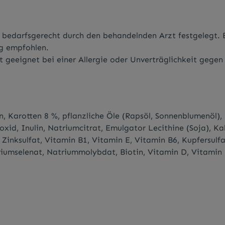
bedarfsgerecht durch den behandelnden Arzt festgelegt. B
ag empfohlen.
eeignet bei einer Allergie oder Unverträglichkeit gegen e
, Karotten 8 %, pflanzliche Öle (Rapsöl, Sonnenblumenöl), H
oxid, Inulin, Natriumcitrat, Emulgator Lecithine (Soja), K
, Zinksulfat, Vitamin B1, Vitamin E, Vitamin B6, Kupfersul
riumselenat, Natriummolybdat, Biotin, Vitamin D, Vitamin