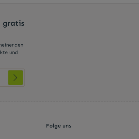
 gratis
cheinenden
ukte und
r Kenntnis
t ihnen
Folge uns