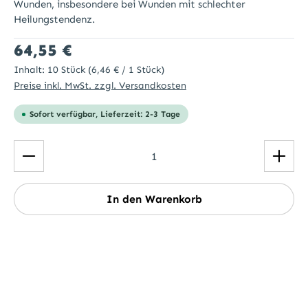
Wunden, insbesondere bei Wunden mit schlechter
Heilungstendenz.
Regulärer Preis:
64,55 €
Inhalt:
10 Stück
(6,46 € / 1 Stück)
Preise inkl. MwSt. zzgl. Versandkosten
Sofort verfügbar, Lieferzeit: 2-3 Tage
Produkt Anzahl: Gib den gewünschten Wert ein ode
In den Warenkorb