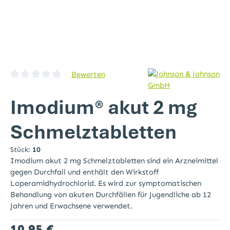
Bewerten
Durchschnittliche Bewertung von 0 von 5 Sternen
Imodium® akut 2 mg
Schmelztabletten
Stück:
10
Imodium akut 2 mg Schmelztabletten sind ein Arzneimittel
gegen Durchfall und enthält den Wirkstoff
Loperamidhydrochlorid. Es wird zur symptomatischen
Behandlung von akuten Durchfällen für Jugendliche ab 12
Jahren und Erwachsene verwendet.
Regulärer Preis:
10,95 €