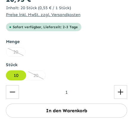
Inhalt:
20 Stück
(0,55 € / 1 Stück)
Preise inkl. MwSt. zzgl. Versandkosten
Sofort verfügbar, Lieferzeit: 2-3 Tage
auswählen
Menge
20
(Diese Option ist zurzeit nicht verfügbar.)
auswählen
Stück
10
20
(Diese Option ist zurzeit nicht verfügbar.)
Produkt Anzahl: Gib den gewünschten Wert ein ode
In den Warenkorb