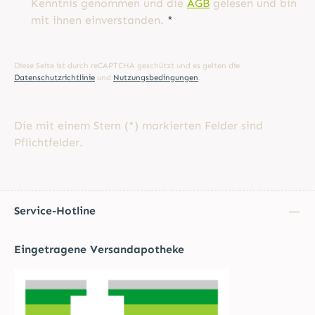
Kenntnis genommen und die
AGB
gelesen und bin
mit ihnen einverstanden.
*
Diese Seite ist durch reCAPTCHA geschützt und es gelten die
Datenschutzrichtlinie
und
Nutzungsbedingungen
.
Die mit einem Stern (*) markierten Felder sind
Pflichtfelder.
Service-Hotline
Eingetragene Versandapotheke