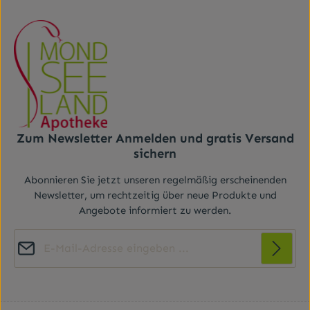
Zum Newsletter Anmelden und gratis Versand
sichern
Abonnieren Sie jetzt unseren regelmäßig erscheinenden
Newsletter, um rechtzeitig über neue Produkte und
Angebote informiert zu werden.
E-Mail-Adresse*
Diese Seite ist durch reCAPTCHA geschützt und es gelten die
Datenschutz
Datenschutzrichtlinie
Die mit einem Stern (*) markierten Felder sind
und
Nutzungsbedingungen
.
Ich habe die
Datenschutzbestimmungen
zur
Pflichtfelder.