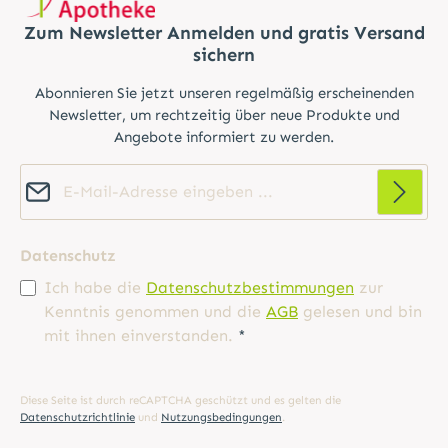
Zum Newsletter Anmelden und gratis Versand
sichern
Abonnieren Sie jetzt unseren regelmäßig erscheinenden
Newsletter, um rechtzeitig über neue Produkte und
Angebote informiert zu werden.
E-Mail-Adresse*
Datenschutz
Ich habe die
Datenschutzbestimmungen
zur
Kenntnis genommen und die
AGB
gelesen und bin
mit ihnen einverstanden.
*
Diese Seite ist durch reCAPTCHA geschützt und es gelten die
Datenschutzrichtlinie
und
Nutzungsbedingungen
.