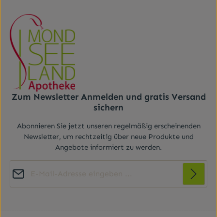
Zum Newsletter Anmelden und gratis Versand
sichern
Abonnieren Sie jetzt unseren regelmäßig erscheinenden
Newsletter, um rechtzeitig über neue Produkte und
Angebote informiert zu werden.
E-Mail-Adresse*
Diese Seite ist durch reCAPTCHA geschützt und es gelten die
Datenschutz
Datenschutzrichtlinie
Die mit einem Stern (*) markierten Felder sind
und
Nutzungsbedingungen
.
Ich habe die
Datenschutzbestimmungen
zur
Pflichtfelder.