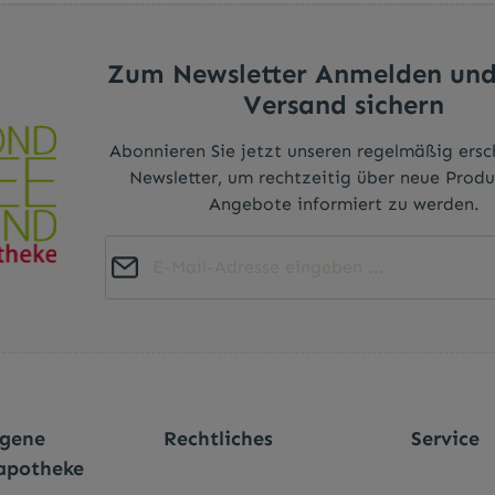
Zum Newsletter Anmelden und
Versand sichern
Abonnieren Sie jetzt unseren regelmäßig ers
Newsletter, um rechtzeitig über neue Prod
Angebote informiert zu werden.
E-Mail-Adresse*
Diese Seite ist durch reCAPTCHA geschützt und es gelten die
Datenschutz
Die mit einem Stern (*) markierten Felder sind
Datenschutzrichtlinie
und
Nutzungsbedingungen
.
Ich habe die
Datenschutzbestimmungen
zu
Pflichtfelder.
genommen und die
AGB
gelesen und bin mi
einverstanden.
*
agene
Rechtliches
Service
apotheke