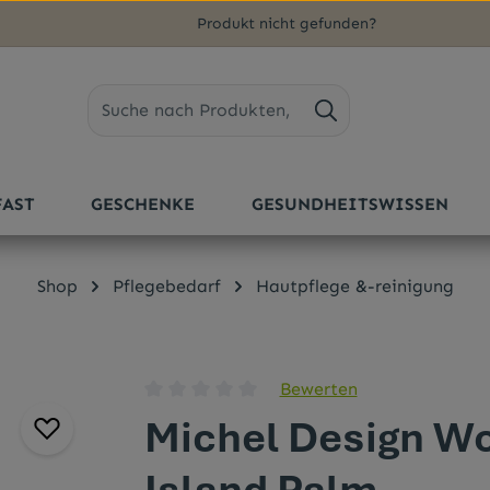
Produkt nicht gefunden?
FAST
GESCHENKE
GESUNDHEITSWISSEN
Shop
Pflegebedarf
Hautpflege &-reinigung
Bewerten
Durchschnittliche Bewertung von 0 von 5 
Michel Design W
Island Palm