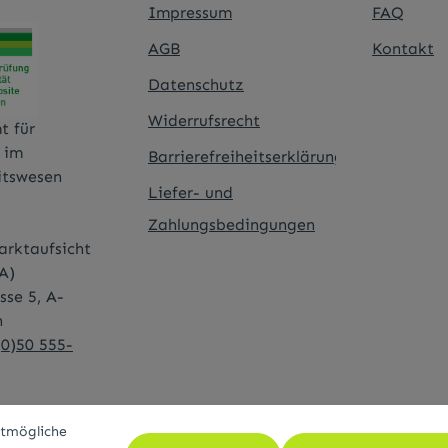
Impressum
FAQ
AGB
Kontakt
Datenschutz
Widerrufsrecht
t für
t im
Barrierefreiheitserklärung
itswesen
Liefer- und
Zahlungsbedingungen
rktaufsicht
A)
sse 5, A-
n
(0)50 555-
tz@ages.at
stmögliche