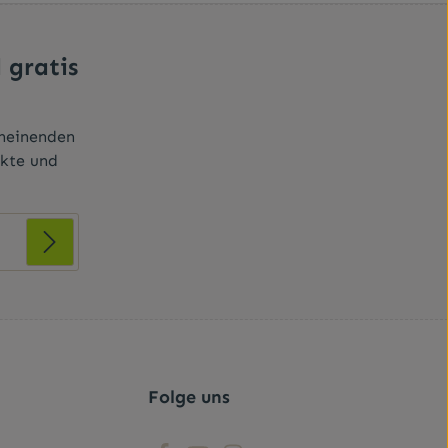
 gratis
cheinenden
ukte und
r Kenntnis
t ihnen
Folge uns