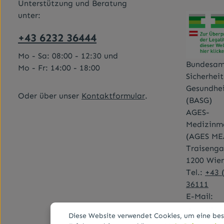
Unterstützung und Beratung
unter:
+43 6232 36444
Mo - Sa: 08:00 - 12:30 und
Bundesam
Mo - Fr: 14:00 - 18:00
Sicherhei
Gesundhe
Oder über unser
Kontaktformular
.
(BASG)
AGES-
Medizinma
(AGES ME
Traisenga
1200 Wie
Tel.:
+43 
36111
E-Mail:
fernabsa
Diese Website verwendet Cookies, um eine be