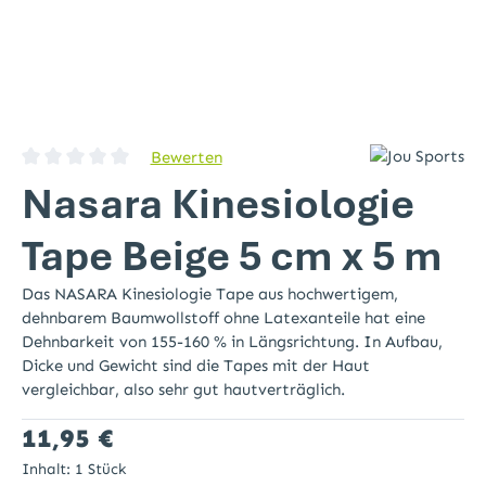
Bewerten
Durchschnittliche Bewertung von 0 von 5 Sternen
Nasara Kinesiologie
Tape Beige 5 cm x 5 m
Das NASARA Kinesiologie Tape aus hochwertigem,
dehnbarem Baumwollstoff ohne Latexanteile hat eine
Dehnbarkeit von 155-160 % in Längsrichtung. In Aufbau,
Dicke und Gewicht sind die Tapes mit der Haut
vergleichbar, also sehr gut hautverträglich.
Regulärer Preis:
11,95 €
Inhalt:
1 Stück