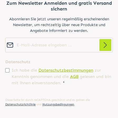
Zum Newsletter Anmelden und gratis Versand
sichern
Abonnieren Sie jetzt unseren regelmäßig erscheinenden
Newsletter, um rechtzeitig über neue Produkte und
Angebote informiert zu werden.
E-Mail-Adresse*
Datenschutz
Ich habe die
Datenschutzbestimmungen
zur
Kenntnis genommen und die
AGB
gelesen und bin
mit ihnen einverstanden.
*
Diese Seite ist durch reCAPTCHA geschützt und es gelten die
Datenschutzrichtlinie
und
Nutzungsbedingungen
.