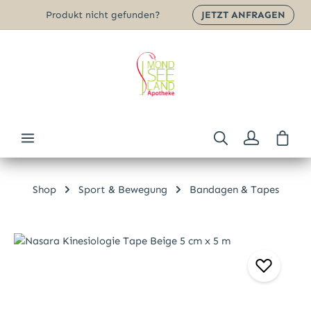
Produkt nicht gefunden?
JETZT ANFRAGEN
Zum Hauptinhalt springen
Ware
Shop
Sport & Bewegung
Bandagen & Tapes
Bildergalerie überspringen