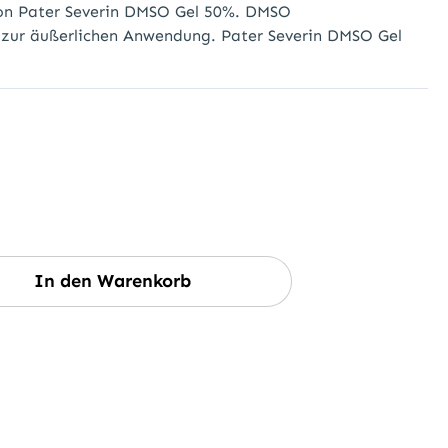
on Pater Severin DMSO Gel 50%. DMSO
Gel zur äußerlichen Anwendung. Pater Severin DMSO Gel
wünschten Wert ein oder benutze die Sc
In den Warenkorb