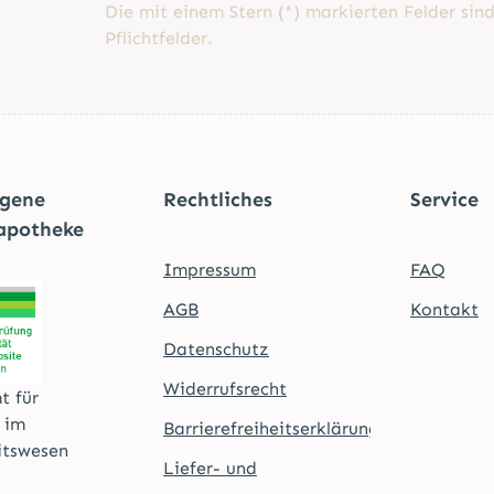
Die mit einem Stern (*) markierten Felder sin
Pflichtfelder.
agene
Rechtliches
Service
apotheke
Impressum
FAQ
AGB
Kontakt
Datenschutz
Widerrufsrecht
t für
t im
Barrierefreiheitserklärung
itswesen
Liefer- und