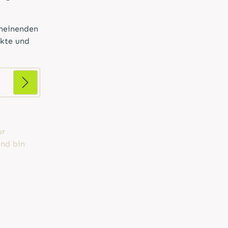
cheinenden
ukte und
ur
nd bin