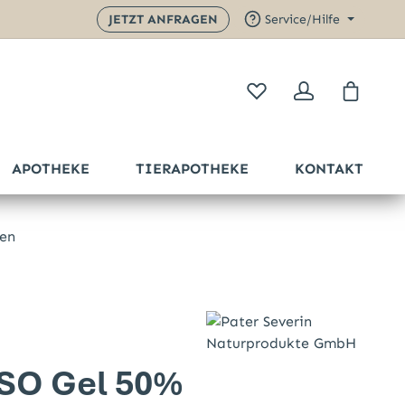
JETZT ANFRAGEN
Service/Hilfe
Warenk
APOTHEKE
TIERAPOTHEKE
KONTAKT
en
Sternen
MSO Gel 50%