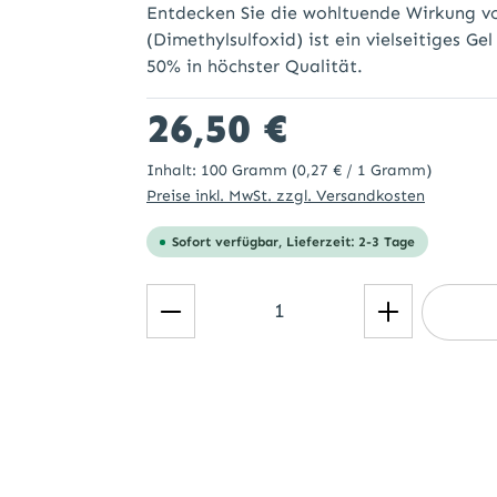
Entdecken Sie die wohltuende Wirkung v
(Dimethylsulfoxid) ist ein vielseitiges 
50% in höchster Qualität.
Regulärer Preis:
26,50 €
Inhalt:
100 Gramm
(0,27 € / 1 Gramm)
Preise inkl. MwSt. zzgl. Versandkosten
Sofort verfügbar, Lieferzeit: 2-3 Tage
Produkt Anzahl: Gib den ge