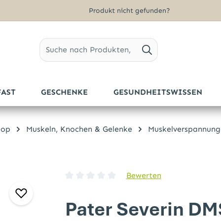
Produkt nicht gefunden?
FAST
GESCHENKE
GESUNDHEITSWISSEN
hop
Muskeln, Knochen & Gelenke
Muskelverspannung
Bewerten
Durchschnittliche Bewertung von 0 von 5 
Pater Severin D