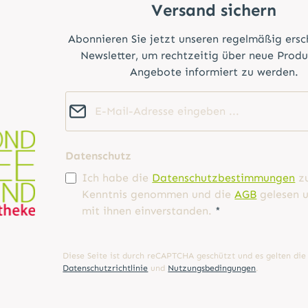
Versand sichern
Abonnieren Sie jetzt unseren regelmäßig ers
Newsletter, um rechtzeitig über neue Prod
Angebote informiert zu werden.
E-Mail-Adresse*
Datenschutz
Ich habe die
Datenschutzbestimmungen
z
Kenntnis genommen und die
AGB
gelesen u
mit ihnen einverstanden.
*
Diese Seite ist durch reCAPTCHA geschützt und es gelten die
Datenschutzrichtlinie
und
Nutzungsbedingungen
.