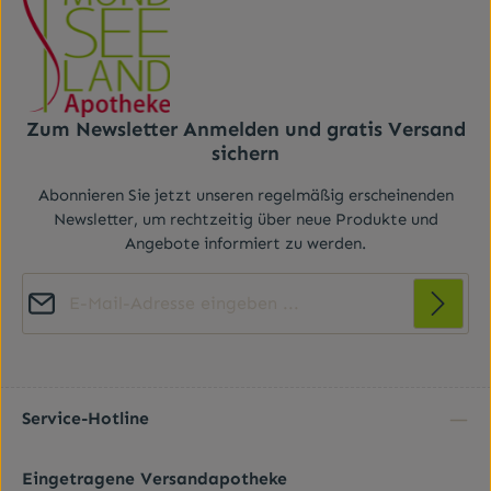
Zum Newsletter Anmelden und gratis Versand
sichern
Abonnieren Sie jetzt unseren regelmäßig erscheinenden
Newsletter, um rechtzeitig über neue Produkte und
Angebote informiert zu werden.
E-Mail-Adresse*
Diese Seite ist durch reCAPTCHA geschützt und es gelten die
Datenschutz
Datenschutzrichtlinie
Die mit einem Stern (*) markierten Felder sind
und
Nutzungsbedingungen
.
Ich habe die
Datenschutzbestimmungen
zur
Pflichtfelder.
Kenntnis genommen und die
AGB
gelesen und bin
Service-Hotline
mit ihnen einverstanden.
*
Eingetragene Versandapotheke