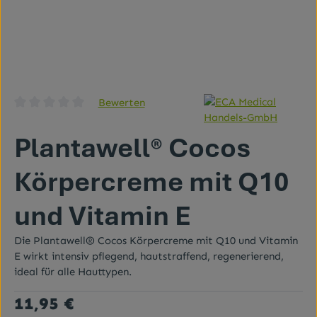
Bewerten
Durchschnittliche Bewertung von 0 von 5 Sternen
Plantawell® Cocos
Körpercreme mit Q10
und Vitamin E
Die Plantawell® Cocos Körpercreme mit Q10 und Vitamin
E wirkt intensiv pflegend, hautstraffend, regenerierend,
ideal für alle Hauttypen.
Regulärer Preis:
11,95 €