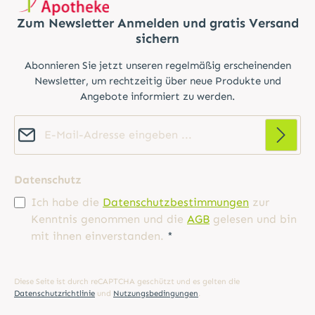
Zum Newsletter Anmelden und gratis Versand
sichern
Abonnieren Sie jetzt unseren regelmäßig erscheinenden
Newsletter, um rechtzeitig über neue Produkte und
Angebote informiert zu werden.
E-Mail-Adresse*
Datenschutz
Ich habe die
Datenschutzbestimmungen
zur
Kenntnis genommen und die
AGB
gelesen und bin
mit ihnen einverstanden.
*
Diese Seite ist durch reCAPTCHA geschützt und es gelten die
Datenschutzrichtlinie
und
Nutzungsbedingungen
.