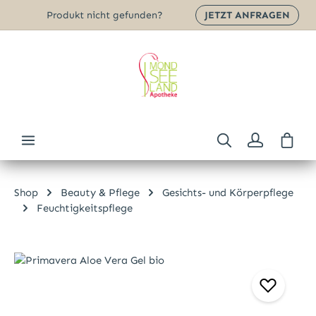
Produkt nicht gefunden?
JETZT ANFRAGEN
Zum Hauptinhalt springen
Ware
Shop
Beauty & Pflege
Gesichts- und Körperpflege
Feuchtigkeitspflege
Bildergalerie überspringen