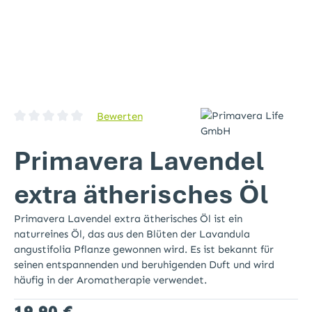
Bewerten
Durchschnittliche Bewertung von 0 von 5 Sternen
Primavera Lavendel
extra ätherisches Öl
Primavera Lavendel extra ätherisches Öl ist ein
naturreines Öl, das aus den Blüten der Lavandula
angustifolia Pflanze gewonnen wird. Es ist bekannt für
seinen entspannenden und beruhigenden Duft und wird
häufig in der Aromatherapie verwendet.
Regulärer Preis:
19,90 €