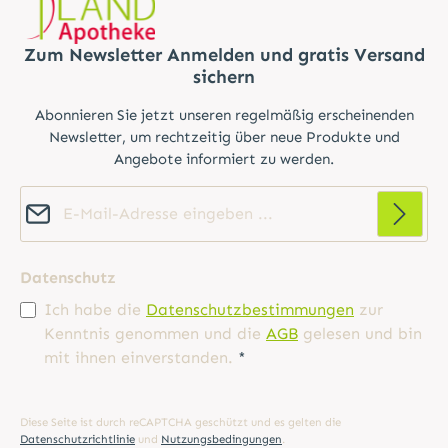
Zum Newsletter Anmelden und gratis Versand
sichern
Abonnieren Sie jetzt unseren regelmäßig erscheinenden
Newsletter, um rechtzeitig über neue Produkte und
Angebote informiert zu werden.
E-Mail-Adresse*
Datenschutz
Ich habe die
Datenschutzbestimmungen
zur
Kenntnis genommen und die
AGB
gelesen und bin
mit ihnen einverstanden.
*
Diese Seite ist durch reCAPTCHA geschützt und es gelten die
Datenschutzrichtlinie
und
Nutzungsbedingungen
.